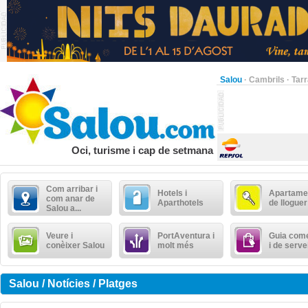
Salou
·
Cambrils
·
Tar
Oci, turisme i cap de setmana
Com arribar i
Hotels i
Apartame
com anar de
Aparthotels
de lloguer
Salou a...
Veure i
PortAventura i
Guia come
conèixer Salou
molt més
i de serve
Salou / Notícies / Platges