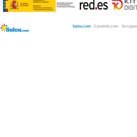
Salou.com
·
Cambrils.com
·
Tarragon