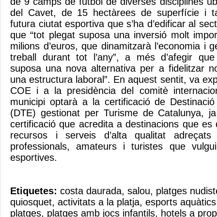
de 9 camps de futbol de diverses disciplines ubi
del Cavet, de 15 hectàrees de superfície i 
futura ciutat esportiva que s’ha d’edificar al sect
que “tot plegat suposa una inversió molt impor
milions d’euros, que dinamitzarà l’economia i 
treball durant tot l’any”, a més d’afegir que
suposa una nova alternativa per a fidelitzar n
una estructura laboral”. En aquest sentit, va ex
COE i a la presidència del comitè internacio
municipi optarà a la certificació de Destinaci
(DTE) gestionat per Turisme de Catalunya, ja
certificació que acredita a destinacions que es d
recursos i serveis d’alta qualitat adreçats 
professionals, amateurs i turistes que vulguin
esportives.
Etiquetes:
costa daurada
,
salou
,
platges nudist
quiosquet
,
activitats a la platja
,
esports aquàtics
platges
,
platges amb jocs infantils
,
hotels a prop