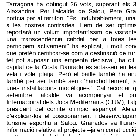
Tarragona ha obtingut 36 vots, superant els 
Alexandria. Per l'alcalde de Salou, Pere G
notícia per al territori. "És, indubtablement, un
a les nostres contrades. Hem de ser optimi
reportarà un volum importantíssim de visitants
una transcendència cabdal per a totes le
participem activament" ha explicat, i molt co
que pretén certificar-se com a destinació de tu
fet pot suposar una empenta decisiva", ha dit
capital de la Costa Daurada és sots-seu en les d
vela i vòlei platja. Però el batlle també ha an
també per ser també seu d'handbol femení, 
unes instal.lacions modèliques". Cal recordar
setembre l'alcalde va acompanyar el pr
Internacional dels Jocs Mediterranis (CIJM), l’al
president del comité olímpic espanyol, Aleja
d’explicar-los el posicionament i desenvolup
turisme esportiu a Salou. Granados va lliurar
informació relativa al projecte –ja en construcci