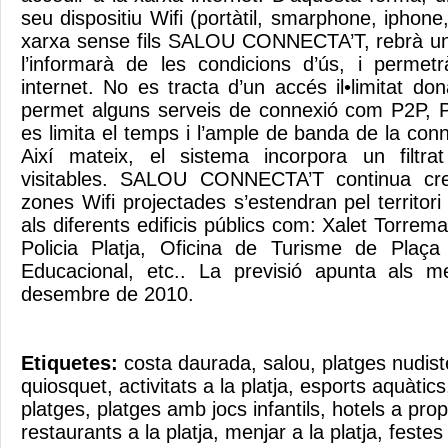
seu dispositiu Wifi (portàtil, smarphone, iphone,
xarxa sense fils SALOU CONNECTA’T, rebrà un
l’informarà de les condicions d’ús, i permet
internet. No es tracta d’un accés il•limitat d
permet alguns serveis de connexió com P2P,
es limita el temps i l’ample de banda de la con
Així mateix, el sistema incorpora un filtr
visitables. SALOU CONNECTA’T continua crei
zones Wifi projectades s’estendran pel territor
als diferents edificis públics com: Xalet Torrema
Policia Platja, Oficina de Turisme de Plaç
Educacional, etc.. La previsió apunta als 
desembre de 2010.
Etiquetes:
costa daurada
,
salou
,
platges nudist
quiosquet
,
activitats a la platja
,
esports aquàtics
platges
,
platges amb jocs infantils
,
hotels a prop
restaurants a la platja
,
menjar a la platja
,
festes 