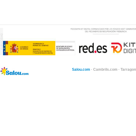
Salou.com
·
Cambrils.com
·
Tarragon