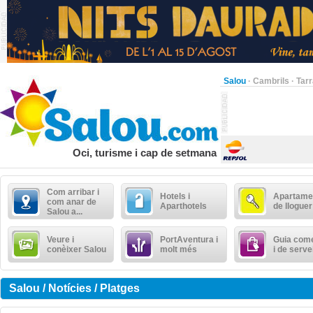
Salou
·
Cambrils
·
Tar
Oci, turisme i cap de setmana
Com arribar i
Hotels i
Apartame
com anar de
Aparthotels
de lloguer
Salou a...
Veure i
PortAventura i
Guia come
conèixer Salou
molt més
i de serve
Salou / Notícies / Platges