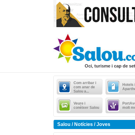
Oci, turisme i cap de s
Com arribar i
Hotels 
com anar de
Aparth
Salou a...
Veure i
PortAve
conèixer Salou
molt m
Salou / Notícies / Joves