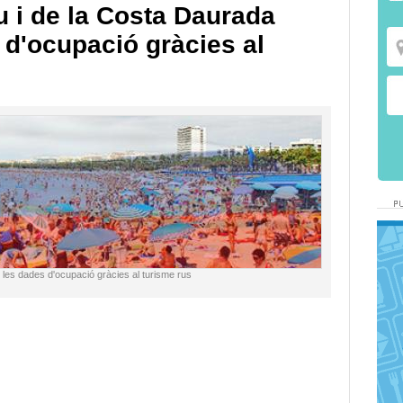
u i de la Costa Daurada
 d'ocupació gràcies al
n les dades d'ocupació gràcies al turisme rus