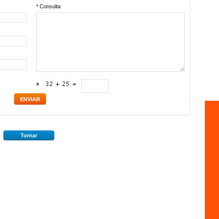
* Consulta
*
Tornar