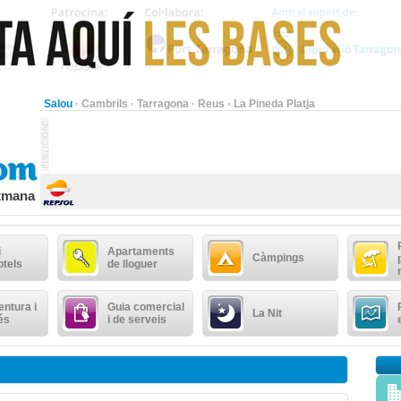
Salou
·
Cambrils
·
Tarragona
·
Reus
·
La Pineda Platja
etmana
i
Apartaments
Càmpings
otels
de lloguer
ntura i
Guia comercial
La Nit
és
i de serveis