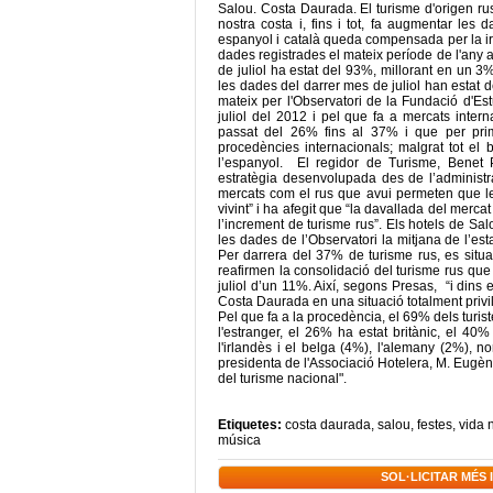
Salou. Costa Daurada. El turisme d'origen rus
nostra costa i, fins i tot, fa augmentar les
espanyol i català queda compensada per la irr
dades registrades el mateix període de l'any a
de juliol ha estat del 93%, millorant en un 3%
les dades del darrer mes de juliol han estat
mateix per l'Observatori de la Fundació d'Es
juliol del 2012 i pel que fa a mercats inter
passat del 26% fins al 37% i que per prime
procedències internacionals; malgrat tot el
l’espanyol. El regidor de Turisme, Benet 
estratègia desenvolupada des de l’administra
mercats com el rus que avui permeten que l
vivint” i ha afegit que “la davallada del me
l’increment de turisme rus”. Els hotels de Sa
les dades de l’Observatori la mitjana de l’est
Per darrera del 37% de turisme rus, es situa
reafirmen la consolidació del turisme rus que
juliol d’un 11%. Així, segons Presas, “i dins
Costa Daurada en una situació totalment priv
Pel que fa a la procedència, el 69% dels turist
l'estranger, el 26% ha estat britànic, el 40
l'irlandès i el belga (4%), l'alemany (2%), n
presidenta de l'Associació Hotelera, M. Eugèni
del turisme nacional".
Etiquetes:
costa daurada
,
salou
,
festes
,
vida 
música
SOL·LICITAR MÉS