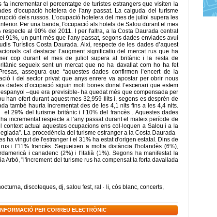
 fa incrementar el percentatge de turistes estrangers que visiten la
 dades d'ocupació hotelera de l'any passat. La caiguda del turisme
upció dels russos. L'ocupació hotelera del mes de juliol supera les
nterior. Per una banda, l'ocupació als hotels de Salou durant el mes
 respecte al 90% del 2011. I per l'altra, a la Costa Daurada central
 del 91%, un punt més que l'any passat, segons dades enviades avui
tudis Turístics Costa Daurada. Així, respecte de les dades d’aquest
nacionals cal destacar l’augment significatiu del mercat rus que ha
r cop durant el mes de juliol supera al britànic i la resta de
 britànic segueix sent un mercat que no ha davallat com ho ha fet
Presas, assegura que “aquestes dades confirmen l’encert de la
ció i del sector privat que anys enrere va apostar per obrir nous
es dades d’ocupació siguin molt bones donat l’escenari que estem
rcat espanyol –que era previsible- ha quedat més que compensada per
lou han ofert durant aquest mes 32,959 llits i, segons es desprèn de
ada també hauria incrementat des de les 4,1 nits fins a les 4,4 nits.
 el 29% del turisme britànic i l’10% del francès . Aquestes dades
 ha incrementat respecte a l’any passat durant el mateix període de
 el context actual aquestes ocupacions ens col·loquen a Salou i a la
ilegiada”. La procedència del turisme estranger a la Costa Daurada
es ha vingut de l'estranger i el 31% ha estat d'origen estatal. Dins de
% rus i l'11% francès. Segueixen a molta distància l'holandès (6%),
ordamericà i canadenc (2%) i l'italià (1%). Segons ha manifestat la
a Arbó, "l'increment del turisme rus ha compensat la forta davallada
nocturna
,
discoteques
,
dj
,
salou fest
,
ral · li
,
cós blanc
,
concerts
,
 INFORMACIÓ PER CORREU ELECTRÒNIC