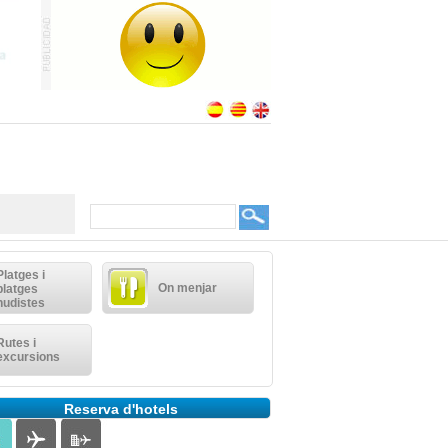
Platges i
On menjar
platges
nudistes
Rutes i
excursions
Reserva d'hotels