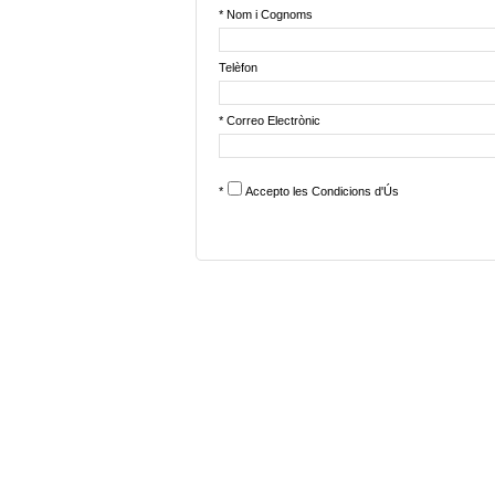
* Nom i Cognoms
Telèfon
* Correo Electrònic
*
Accepto les
Condicions d'Ús