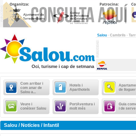
Salou
·
Cambrils
·
Tar
Oci, turisme i cap de setmana
Com arribar i
Hotels i
Apartame
com anar de
Aparthotels
de lloguer
Salou a...
Veure i
PortAventura i
Guia come
conèixer Salou
molt més
i de serve
Salou / Notícies / Infantil