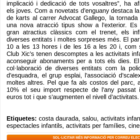
implicació i dedicació de tots vosaltres”, ha af
els joves. Com a novetats d’enguany destaca la 
de karts al carrer Advocat Gallego, la tornada d
una nova atracció tipus show a l’exterior. E
gran atractius clàssics com el trenet, els inf
diverses entitats i moltes sorpreses més. El par
10 a les 13 hores i de les 16 a les 20 i, com 
Club Xic’s tenen descomptes a les activitats in
aconseguir abonaments per a tots els dies. E
col·laboració de diverses entitats com la poli
d’esquadra, el grup esplai, l’associació d’scalex
moltes altres. Pel que fa als costos del parc,
10% el seu import respecte de l’any passat i
euros tot i que s’augmenten el nivell d’activitats.
Etiquetes:
costa daurada
,
salou
,
activitats infan
espectacles infantils
,
activitats per famílies
,
cine
SOL·LICITAR MÉS INFORMACIÓ PER CORREU ELE