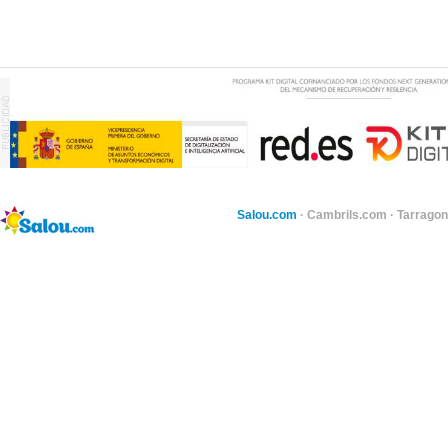
Salou.com
·
Cambrils.com
·
Tarragon