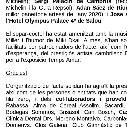
Michelin);
Sergi Palacín de Cambrils
(rec
Michelin i la Guia Repsol);
Adan Sáez de Ri
millor panettone artesà de l'any 2020), i
Jose 
l'Hotel Olympus Palace 4* de Salou
.
El sopar-còctel ha estat amenitzat amb la músic
Miller i l'humor de Miki Dkai. A més, s'han so
facilitats per patrocinadors de l'acte, així com 
d'esperança, del prestigiós artista cambrilenc
per a l'exposició Temps Amar.
Gràcies!
L'organització de l'acte solidari ha agraït la pre
així com de les persones o entitats que han col
fila zero, i dels
col·laboradors i proveïd
Rabassa, Alma de Cereal Assolim, Bacardi, 
Bodegas Sommos, Brisasol, Can Bosch, Cas
Clínica Dental Drs. Moreno-Montalvo, Carbonia
Domenys, Clos Galena, Club Gimnàstic de 