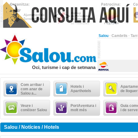
Salou
·
Cambrils
·
Tar
Oci, turisme i cap de setmana
Com arribar i
Hotels i
Apartame
com anar de
Aparthotels
de lloguer
Salou a...
Veure i
PortAventura i
Guia come
conèixer Salou
molt més
i de serve
Salou / Notícies / Hotels