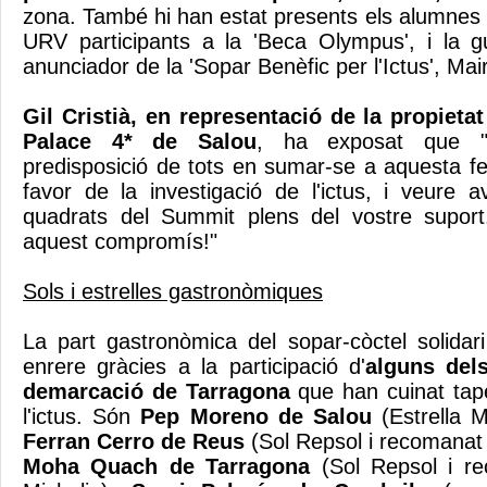
zona. També hi han estat presents els alumnes
URV participants a la 'Beca Olympus', i la g
anunciador de la 'Sopar Benèfic per l'Ictus', Mai
Gil Cristià, en representació de la propieta
Palace 4* de Salou
, ha exposat que "m
predisposició de tots en sumar-se a aquesta fes
favor de la investigació de l'ictus, i veure 
quadrats del Summit plens del vostre suport
aquest compromís!"
Sols i estrelles gastronòmiques
La part gastronòmica del sopar-còctel solida
enrere gràcies a la participació d'
alguns dels
demarcació de Tarragona
que han cuinat tap
l'ictus. Són
Pep Moreno de Salou
(Estrella M
Ferran Cerro de Reus
(Sol Repsol i recomanat 
Moha Quach
de Tarragona
(Sol Repsol i r