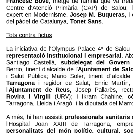
Francesc Bové
, metge de família que va treba
Centre d'Atenció Primària (CAP) de Salou; l'
expert en Modernisme,
Josep M. Buqueras,
i 
del pàdel de Catalunya,
Tonet Sans
.
Tots contra l'ictus
La iniciativa de l'Olympus Palace 4* de Salou 
representació institucional i empresarial
. Ai
Santiago Castellà,
subdelegat del Govern
Berrio, tinent d'alcalde de l'
Ajuntament de Sal
i Salut Pública; Mario Soler, tinent d´alcalde
Tarragona
i regidor de Salut; Enric Martín,
l'
Ajuntament de Reus
, Josep Pallarès, rec
Rovira i Virgili
(URV); i Ikram Chahine,
c
Tarragona, Lleida i Aragó, i la diputada del Marr
A més, hi han assistit
professionals sanitaris
d
l'Hospital Joan XXIII de Tarragona, empres
personalitats del món polític, cultural, soc