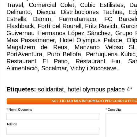
Travel, Comercial Colet, Cubic Estilistes, Da
Deliranto, Diexca, Distribuciones Tachua, Ed
Estrella Damm, Farmatarraco, FC Barcel
Flashback, Fortí del Rourell, Fritz Ravich, Gar
Guivernau Hermanos López Sánchez, Grupo R
Mas Passamaner, Hotel Olympus Palace, Olip
Magatzem de Reus, Manzano Veloso SL
PortAventura, Puro Bellota, Perruqueria Kubic,
Restaurant El Patio, Restaurant Hiu, S
Alimentació, Socalmar, Vichy i Xocosave.
Etiquetes:
solidaritat
,
hotel olympus palace 4*
SOL·LICITAR MÉS INFORMACIÓ PER CORREU ELE
* Nom i Cognoms
* Consulta
Telèfon