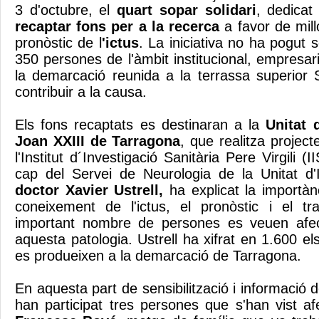
3 d'octubre, el
quart sopar solidari
, dedicat
recaptar fons per a la recerca
a favor de millo
pronòstic de l
'ictus
. La iniciativa no ha pogut
350 persones de l'àmbit institucional, empresaria
la demarcació reunida a la terrassa superior 
contribuir a la causa.
Els fons recaptats es destinaran a la
Unitat 
Joan XXIII de Tarragona
, que realitza projec
l'Institut d´Investigació Sanitària Pere Virgili 
cap del Servei de Neurologia de la Unitat d'Ic
doctor Xavier Ustrell,
ha explicat la importànc
coneixement de l'ictus, el pronòstic i el t
important nombre de persones es veuen afe
aquesta patologia. Ustrell ha xifrat en 1.600 e
es produeixen a la demarcació de Tarragona.
En aquesta part de sensibilització i informació d
han participat tres persones que s'han vist af