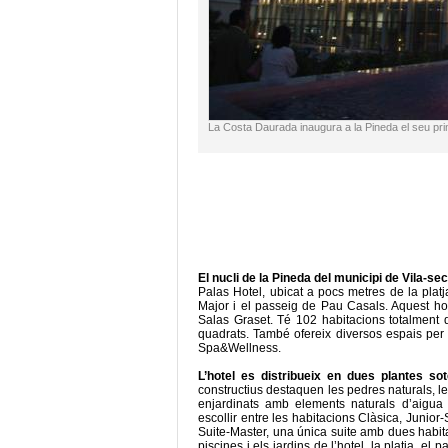
La Costa Daurada inaugura a la Pineda el seu prim
El nucli de la Pineda del municipi de Vila-se
Palas Hotel, ubicat a pocs metres de la plat
Major i el passeig de Pau Casals. Aquest hot
Salas Graset. Té 102 habitacions totalment d
quadrats. També ofereix diversos espais per
Spa&Wellness.
L’hotel es distribueix en dues plantes so
constructius destaquen les pedres naturals, le
enjardinats amb elements naturals d’aigua 
escollir entre les habitacions Clàsica, Junior
Suite-Master, una única suite amb dues habita
piscines i els jardins de l’hotel, la platja, el