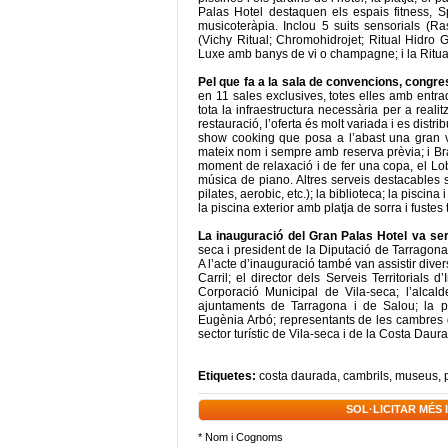
Palas Hotel destaquen els espais fitness, S
musicoteràpia. Inclou 5 suits sensorials (Ra
(Vichy Ritual; Chromohidrojet; Ritual Hidro 
Luxe amb banys de vi o champagne; i la Ritual
Pel que fa a la sala de convencions, congre
en 11 sales exclusives, totes elles amb entr
tota la infraestructura necessària per a real
restauració, l’oferta és molt variada i es dis
show cooking que posa a l’abast una gran va
mateix nom i sempre amb reserva prèvia; i Bras
moment de relaxació i de fer una copa, el Lo
música de piano. Altres serveis destacables só
pilates, aerobic, etc.); la biblioteca; la piscina 
la piscina exterior amb platja de sorra i fustes 
La inauguració del Gran Palas Hotel va se
seca i president de la Diputació de Tarragona
A l’acte d’inauguració també van assistir dive
Carril; el director dels Serveis Territorials
Corporació Municipal de Vila-seca; l’alcal
ajuntaments de Tarragona i de Salou; la pr
Eugènia Arbó; representants de les cambres 
sector turístic de Vila-seca i de la Costa Dau
Etiquetes:
costa daurada
,
cambrils
,
museus
,
SOL·LICITAR MÉS
* Nom i Cognoms