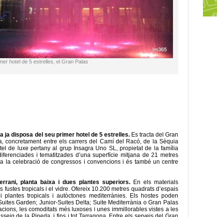
er hotel de 5 estrelles, el Gran Palas
ca ja disposa del seu primer hotel de 5 estrelles.
Es tracta del Gran
ja, concretament entre els carrers del Camí del Racó, de la Sèquia
el de luxe pertany al grup Insagra Uno SL, propietat de la família
iferenciades i tematitzades d’una superfície mitjana de 21 metres
 a la celebració de congressos i convencions i és també un centre
terrani, planta baixa i dues plantes superiors.
En els materials
s fustes tropicals i el vidre. Ofereix 10.200 metres quadrats d’espais
i plantes tropicals i autòctones mediterrànies. Els hostes poden
-Suites Garden; Junior-Suites Delta; Suite Mediterrània o Gran Palas
cions, les comoditats més luxoses i unes immillorables vistes a les
 passeig de la Pineda, i fins i tot Tarragona. Entre els serveis del Gran