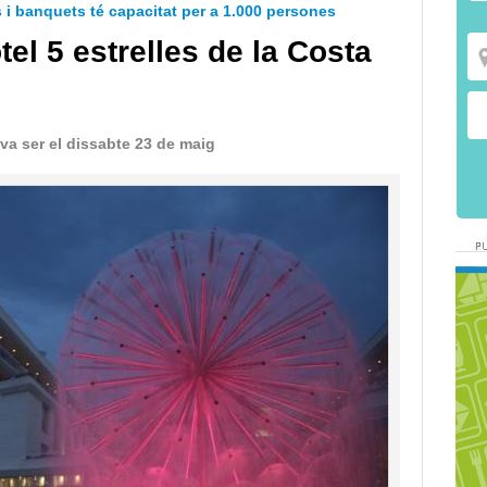
i banquets té capacitat per a 1.000 persones
tel 5 estrelles de la Costa
va ser el dissabte 23 de maig