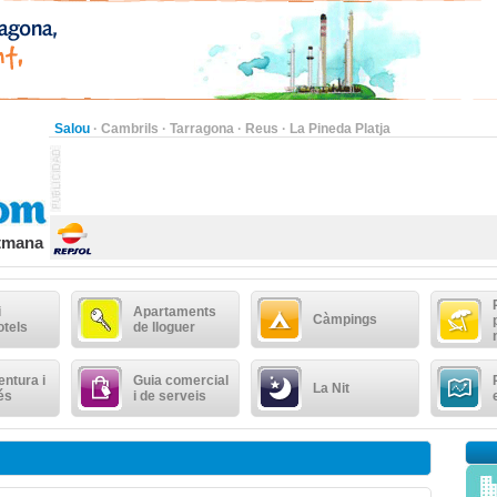
Salou
·
Cambrils
·
Tarragona
·
Reus
·
La Pineda Platja
etmana
i
Apartaments
Càmpings
otels
de lloguer
ntura i
Guia comercial
La Nit
és
i de serveis