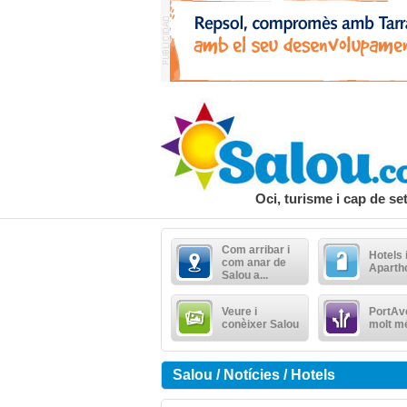
Oci, turisme i cap de s
Com arribar i
Hotels 
com anar de
Aparth
Salou a...
Veure i
PortAve
conèixer Salou
molt m
Salou / Notícies / Hotels