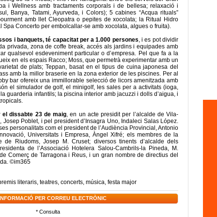
pa i Wellness amb tractaments corporals i de bellesa; relaxació i
sul, Banya, Tatami, Ayurveda, i Colors); 5 cabines “Acqua rituals”
Gourment amb llet Cleopatra o pepites de xocolata; la Ritual Hidro
 Spa Concerto per embolcallar-se amb xocolata, algues o fruita).
ssos i banquets, té capacitat per a 1.000 persones
, i es pot dividir
ada privada, zona de coffe break, accés als jardins i equipades amb
itzar qualsevol esdeveniment particular o d’empresa. Pel que fa a la
tribueix en els espais Racco; Moss, que permetrà experimentar amb un
rietat de plats; Teppan, basat en el tipus de cuina japonesa del
s amb la millor braserie en la zona exterior de les piscines. Per al
bby bar ofereix una immillorable selecció de licors amenitzada amb
n el simulador de golf, el minigolf, les sales per a activitats (ioga,
i la guarderia infantils; la piscina interior amb jacuzzi i dolls d’aigua, i
tropicals.
r el dissabte 23 de maig
, en un acte presidit per l’alcalde de Vila-
, Josep Poblet, i pel president d’Insagra Uno, Indaleci Salas López.
rses personalitats com el president de l’Audiència Provincial, Antonio
 d’Innovació, Universitats i Empresa, Àngel Xifré; els membres de la
de de Riudoms, Josep M. Cruset; diversos tinents d’alcalde dels
esidenta de l’Associació Hotelera Salou-Cambrils-la Pineda, M.
de Comerç de Tarragona i Reus, i un gran nombre de directius del
rada. ©im365
premis literaris
,
teatres
,
concerts
,
música
,
festa major
 INFORMACIÓ PER CORREU ELECTRÒNIC
* Consulta