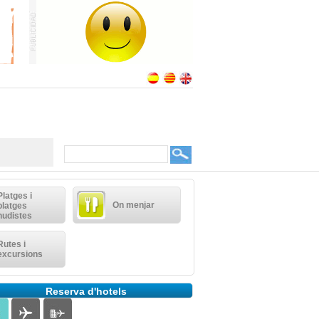
Platges i
On menjar
platges
nudistes
Rutes i
excursions
Reserva d'hotels