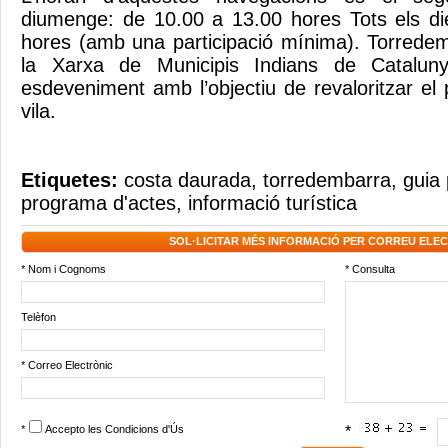
diumenge: de 10.00 a 13.00 hores Tots els di
hores (amb una participació mínima). Torrede
la Xarxa de Municipis Indians de Cataluny
esdeveniment amb l’objectiu de revaloritzar el 
vila.
Etiquetes:
costa daurada
,
torredembarra
,
guia 
programa d'actes
,
informació turística
SOL·LICITAR MÉS INFORMACIÓ PER CORREU ELE
* Nom i Cognoms
* Consulta
Telèfon
* Correo Electrònic
*
Accepto les
Condicions d'Ús
*