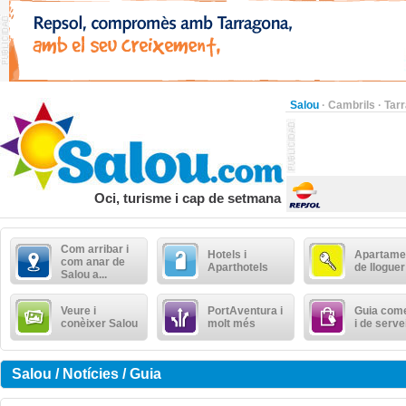
Salou
·
Cambrils
·
Tar
Oci, turisme i cap de setmana
Com arribar i
Hotels i
Apartame
com anar de
Aparthotels
de lloguer
Salou a...
Veure i
PortAventura i
Guia come
conèixer Salou
molt més
i de serve
Salou / Notícies / Guia