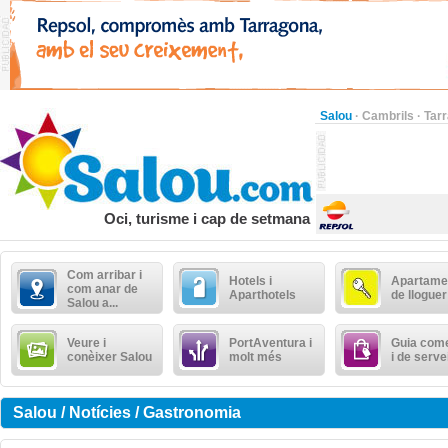
Salou
·
Cambrils
·
Tar
Oci, turisme i cap de setmana
Com arribar i
Hotels i
Apartame
com anar de
Aparthotels
de lloguer
Salou a...
Veure i
PortAventura i
Guia come
conèixer Salou
molt més
i de serve
Salou / Notícies / Gastronomia