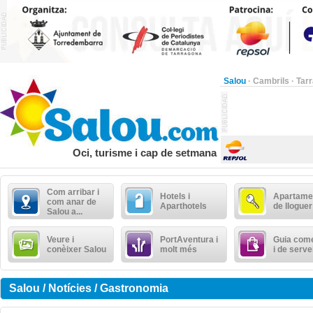
Salou
·
Cambrils
·
Tar
Oci, turisme i cap de setmana
Com arribar i
Hotels i
Apartame
com anar de
Aparthotels
de lloguer
Salou a...
Veure i
PortAventura i
Guia come
conèixer Salou
molt més
i de serve
Salou / Notícies / Gastronomia