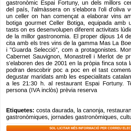
gastronòmic Espai Fortuny, un dels millors c
del país, l'almàssera on s'elabora l'oli d'oliva 
un celler on han començat a elaborar vins a
botiga gourmet Celler Botiga, equipada amb
tasts on es desenvolupen diferent activitats lúdi
de la millor gastronomia. El proper dijous 14 d
cita amb els tres vins de la gamma Mas La Boel
i "Guarda Selecció", com a protagonistes. Mono
Cabernet Sauvignon, Monastrell i Merlot de pr
s'elaboren des de 2001 en la pròpia finca sota
podran descobrir poc a poc en el tast coment
degustar maridats amb les especialitats cata
a les 21:30 h. al restaurant Espai Fortuny. 
persona (IVA inclòs) prèvia reserva
Etiquetes:
costa daurada
,
la canonja
,
restauran
gastronòmiques
,
jornades gastronòmiques
,
cult
SOL·LICITAR MÉS INFORMACIÓ PER CORREU ELE