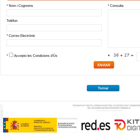
* Nom i Cognoms
* Consulta
Telèfon
* Correo Electrònic
*
Accepto les
Condicions d'Ús
*
Tornar