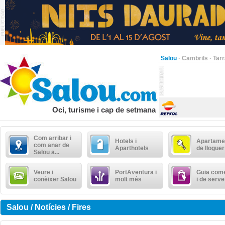
Salou
·
Cambrils
·
Tar
Oci, turisme i cap de setmana
Com arribar i
Hotels i
Apartame
com anar de
Aparthotels
de lloguer
Salou a...
Veure i
PortAventura i
Guia come
conèixer Salou
molt més
i de serve
Salou / Notícies / Fires