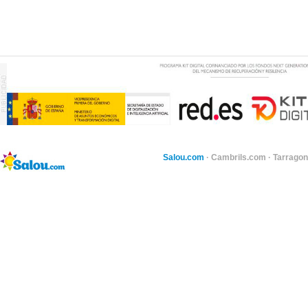
Salou.com
·
Cambrils.com
·
Tarragon