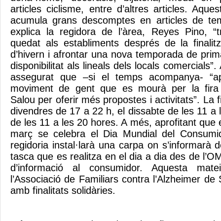
articles ciclisme, entre d’altres articles. Aque
acumula grans descomptes en articles de te
explica la regidora de l’àrea, Reyes Pino, “
quedat als establiments després de la finalit
d’hivern i afrontar una nova temporada de pr
disponibilitat als lineals dels locals comercials”
assegurat que –si el temps acompanya- “apr
moviment de gent que es mourà per la fira
Salou per oferir més propostes i activitats”. La 
divendres de 17 a 22 h, el dissabte de les 11 a 
de les 11 a les 20 hores. A més, aprofitant que 
març se celebra el Dia Mundial del Consumi
regidoria instal·larà una carpa on s’informarà d
tasca que es realitza en el dia a dia des de l’OM
d’informació al consumidor. Aquesta mateix
l’Associació de Familiars contra l’Alzheimer de 
amb finalitats solidàries.