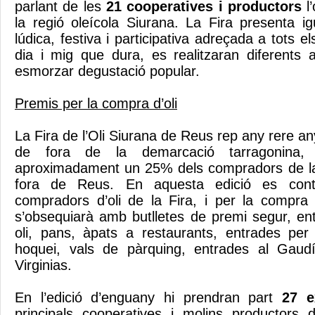
parlant de les
21 cooperatives i productors
l’
la regió oleícola Siurana. La Fira presenta 
lúdica, festiva i participativa adreçada a tots els
dia i mig que dura, es realitzaran diferents 
esmorzar degustació popular.
Premis per la compra d’oli
La Fira de l’Oli Siurana de Reus rep any rere a
de fora de la demarcació tarragonina,
aproximadament un 25% dels compradors de la
fora de Reus. En aquesta edició es conti
compradors d’oli de la Fira, i per la compra d
s’obsequiarà amb butlletes de premi segur, ent
oli, pans, àpats a restaurants, entrades per 
hoquei, vals de pàrquing, entrades al Gaud
Virginias.
En l’edició d’enguany hi prendran part
27 ex
principals cooperatives i molins productors 