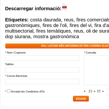
Descarregar informació:
Etiquetes:
costa daurada
,
reus
,
fires comercial
gastronòmiques
,
fires de l'oli
,
fires del vi
,
fira d'
multisectorial
,
fires temàtiques
,
reus
,
oli de siur
dop siurana
,
mostra gastronòmica
SOL·LICITAR MÉS INFORMACIÓ PER CORREU ELE
* Nom i Cognoms
* Consulta
Telèfon
* Correo Electrònic
*
Accepto les
Condicions d'Ús
*