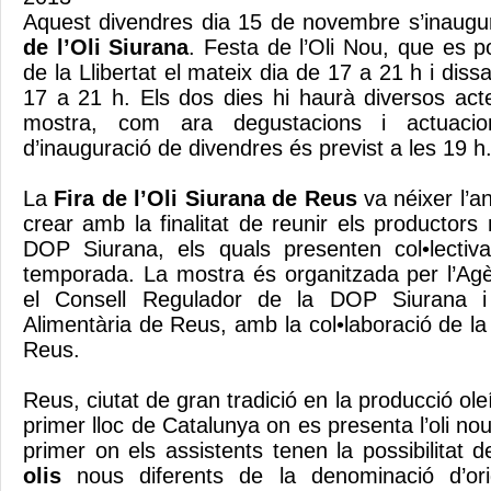
Aquest divendres dia 15 de novembre s’inaug
de l’Oli Siurana
. Festa de l’Oli Nou, que es po
de la Llibertat el mateix dia de 17 a 21 h i diss
17 a 21 h. Els dos dies hi haurà diversos act
mostra, com ara degustacions i actuacion
d’inauguració de divendres és previst a les 19 h
La
Fira de l’Oli Siurana de Reus
va néixer l’a
crear amb la finalitat de reunir els productor
DOP Siurana, els quals presenten col•lectiva
temporada. La mostra és organitzada per l’Ag
el Consell Regulador de la DOP Siurana i
Alimentària de Reus, amb la col•laboració de l
Reus.
Reus, ciutat de gran tradició en la producció ole
primer lloc de Catalunya on es presenta l’oli nou
primer on els assistents tenen la possibilitat 
olis
nous diferents de la denominació d’or