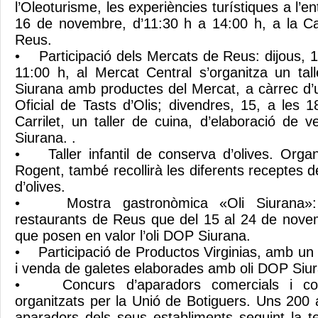
l’Oleoturisme, les experiències turístiques a l’ent
16 de novembre, d’11:30 h a 14:00 h, a la 
Reus.
• Participació dels Mercats de Reus: dijous, 
11:00 h, al Mercat Central s’organitza un tall
Siurana amb productes del Mercat, a càrrec d
Oficial de Tasts d’Olis; divendres, 15, a les 
Carrilet, un taller de cuina, d’elaboració de
Siurana. .
• Taller infantil de conserva d’olives. Organi
Rogent, també recollirà les diferents receptes 
d’olives.
• Mostra gastronòmica «Oli Siurana»: p
restaurants de Reus que del 15 al 24 de nove
que posen en valor l’oli DOP Siurana.
• Participació de Productos Virginias, amb un
i venda de galetes elaborades amb oli DOP Siu
• Concurs d’aparadors comercials i conc
organitzats per la Unió de Botiguers. Uns 200 
aparadors dels seus establiments seguint la t