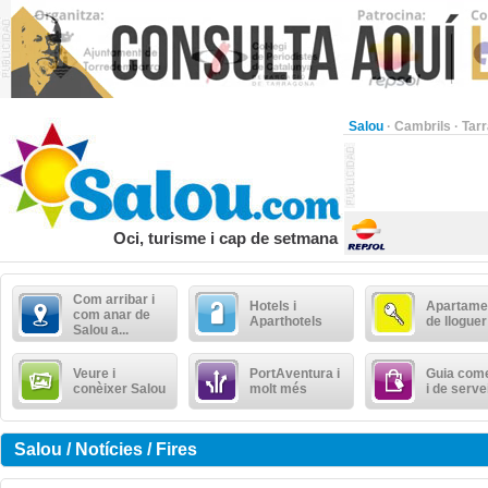
Salou
·
Cambrils
·
Tar
Oci, turisme i cap de setmana
Com arribar i
Hotels i
Apartame
com anar de
Aparthotels
de lloguer
Salou a...
Veure i
PortAventura i
Guia come
conèixer Salou
molt més
i de serve
Salou / Notícies / Fires