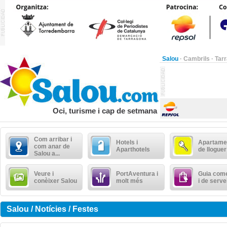
Salou
·
Cambrils
·
Tar
Oci, turisme i cap de setmana
Com arribar i
Hotels i
Apartame
com anar de
Aparthotels
de lloguer
Salou a...
Veure i
PortAventura i
Guia come
conèixer Salou
molt més
i de serve
Salou / Notícies / Festes