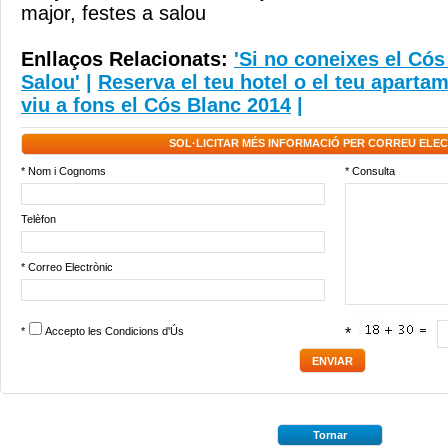
major
,
festes a salou
Enllaços Relacionats:
'Si no coneixes el Cós
Salou'
|
Reserva el teu hotel o el teu apartam
viu a fons el Cós Blanc 2014
|
SOL·LICITAR MÉS INFORMACIÓ PER CORREU ELE
* Nom i Cognoms
* Consulta
Telèfon
* Correo Electrònic
*
Accepto les
Condicions d'Ús
*
Tornar