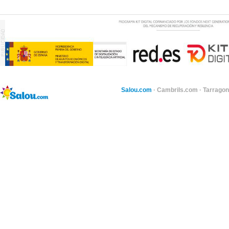
Salou.com
·
Cambrils.com
·
Tarragon