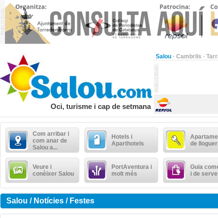
Salou
·
Cambrils
·
Tar
Oci, turisme i cap de setmana
Com arribar i
Hotels i
Apartame
com anar de
Aparthotels
de lloguer
Salou a...
Veure i
PortAventura i
Guia come
conèixer Salou
molt més
i de serve
Salou / Notícies / Festes