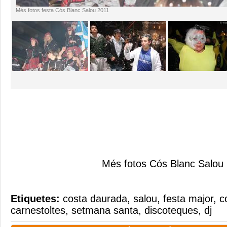
Més fotos festa Cós Blanc Salou 2011
Més fotos Cós Blanc Salou Fes
Etiquetes:
costa daurada
,
salou
,
festa major
,
c
carnestoltes
,
setmana santa
,
discoteques
,
dj