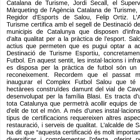
Catalana de Turisme, Jordi Secall, el Superv
Màrqueting de l’Agència Catalana de Turisme, 
Regidor d’Esports de Salou, Felip Ortiz. L
Turisme certifica amb el segell de Destinació d
municipis de Catalunya que disposen d’infrae
d’alta qualitat per a la pràctica de l’esport. 
actius que permeten que es pugui optar a aq
Destinació de Turisme Esportiu, concretamen
Futbol. En aquest sentit, les instal·lacions i inf
es disposa per la pràctica de futbol són un 
reconeixement. Recordem que el passat 
inaugurar el Complex Futbol Salou que té
hectàrees construïdes damunt del vial de Cavet
desenvolupat per la família Blasi. Es tracta d
tota Catalunya que permetrà acollir equips de f
d’elit de tot el món. A més d’unes instal·laci
tipus de certificacions requereixen altres aspe
restauració, i serveis de qualitat. L’alcalde de
ha dit que “aquesta certificació és molt import
diversificar i complementar l’oferta, oferint 