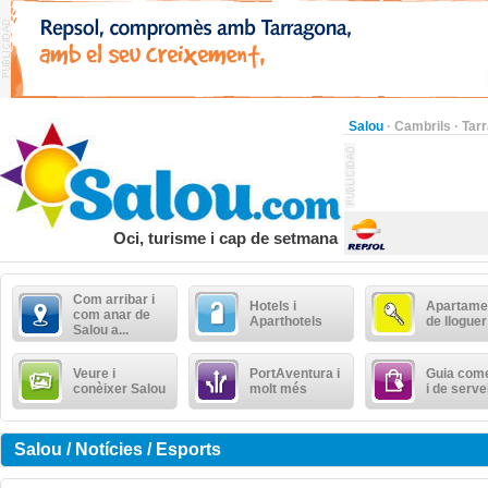
Salou
·
Cambrils
·
Tar
Oci, turisme i cap de setmana
Com arribar i
Hotels i
Apartame
com anar de
Aparthotels
de lloguer
Salou a...
Veure i
PortAventura i
Guia come
conèixer Salou
molt més
i de serve
Salou / Notícies / Esports