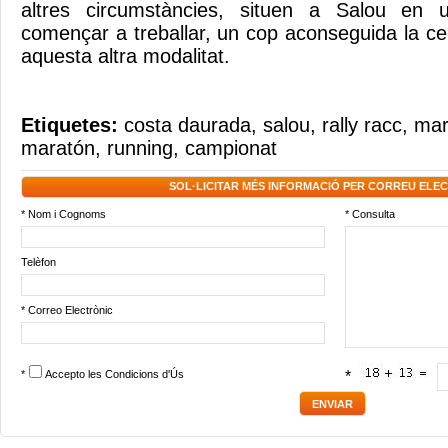
altres circumstàncies, situen a Salou en 
començar a treballar, un cop aconseguida la cert
aquesta altra modalitat.
Etiquetes:
costa daurada
,
salou
,
rally racc
,
mar
maratón
,
running
,
campionat
SOL·LICITAR MÉS INFORMACIÓ PER CORREU ELE
* Nom i Cognoms
* Consulta
Telèfon
* Correo Electrònic
*
Accepto les
Condicions d'Ús
*