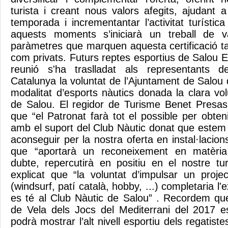
turista i creant nous valors afegits, ajudant a
temporada i incrementantar l’activitat turística
aquests moments s’iniciarà un treball de v
paràmetres que marquen aquesta certificació ta
com privats. Futurs reptes esportius de Salou 
reunió s'ha traslladat als representants d
Catalunya la voluntat de l’Ajuntament de Salou d
modalitat d’esports nàutics donada la clara vo
de Salou. El regidor de Turisme Benet Presas
que “el Patronat farà tot el possible per obteni
amb el suport del Club Nàutic donat que este
aconseguir per la nostra oferta en instal·lacions
que “aportarà un reconeixement en matèria
dubte, repercutirà en positiu en el nostre tu
explicat que “la voluntat d’impulsar un proje
(windsurf, patí català, hobby, ...) completaria l'e
es té al Club Nàutic de Salou” . Recordem qu
de Vela dels Jocs del Mediterrani del 2017 e
podrà mostrar l’alt nivell esportiu dels regatist