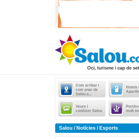
Oci, turisme i cap de s
Com arribar i
Hotels 
com anar de
Aparth
Salou a...
Veure i
PortAve
conèixer Salou
molt m
Salou / Notícies / Esports