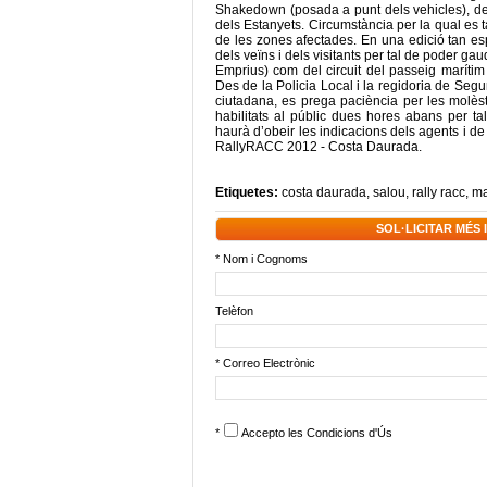
Shakedown (posada a punt dels vehicles), des 
dels Estanyets. Circumstància per la qual es ta
de les zones afectades. En una edició tan esp
dels veïns i dels visitants per tal de poder ga
Emprius) com del circuit del passeig marítim
Des de la Policia Local i la regidoria de Segur
ciutadana, es prega paciència per les molèst
habilitats al públic dues hores abans per ta
haurà d’obeir les indicacions dels agents i d
RallyRACC 2012 - Costa Daurada.
Etiquetes:
costa daurada
,
salou
,
rally racc
,
ma
SOL·LICITAR MÉS
* Nom i Cognoms
Telèfon
* Correo Electrònic
*
Accepto les
Condicions d'Ús