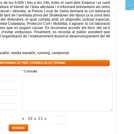
de les 6:00h i fins a les 14h, entre el camí dels Emprius i el camí
llarà el trànsit de l’àrea afectada i s’informarà prèviament als veïns
ecial i atrevida, la Policia Local de Salou demana la col·laboració
udir tant de l’arrelada prova del Shakedown del dijous (a la zona dels
 del divendres, el qual compta amb un dispositiu policial especial.
etat Ciutadana, Protecció Civil i Mobilitat, s’agraeix la col·laboració
ies que es puguin causar. Es recomana accedir als llocs del ral·li
l d’evitar embussos. Finalment, es recorda al públic assistent que
e l’organització de l’esdeveniment durant el desenvolupament del 48
ratón
,
media maratón
,
running
,
campionat
 INFORMACIÓ PER CORREU ELECTRÒNIC
* Consulta
*