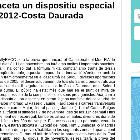
nceta un dispositiu especial
 2012-Costa Daurada
allyRACC serà la prova que tancarà el Campionat del Món FIA de
s dies 8 i 11 de novembre i ho farà amb moltes i importants novetats.
l·li ha consolidat la fórmula mixta, comptar amb trams de terra i
 inqüestionable, aquesta temporada la innovació s’enforteix amb la
’un tram cronometrat en el casc urbà de Salou i diverses aportacions
des de 2005, el desenvolupament de tots els trams cronometrats així
ibada del ral·li seguiran ubicats a la Costa Daurada, amb Salou i
la cursa. El públic ha estat més que mai en el punt de mira de
prop possible de la competició i dels seus protagonistes. Així, com a
 disputa d’una especial en plena façana marítima del casc urbà de
Salou informa: El Passeig Jaume I (així com els carrers transversals
s del carrer Major, fins al passeig Jaume I), i el c/ Carles Buigas
an al trànsit el dimecres 7 de novembre, des de les 11h del matí i fins
ixement del recorregut; també es tallarà el mateix divendres dia 9 de
 i fins a les 20h del vespre. Els accessos a peu per poder veure la
h, estaran ubicats a l’Espigó del Moll, Font Lluminosa, c/ Madrid i
mb motiu de la prova s’habilitaran les següents zones d’aparcament
emolinos. Durant el tall de trànsit la parada dels taxis de la Font
s amb Terol. El dijous, 8 de novembre, es realitzarà la prova del