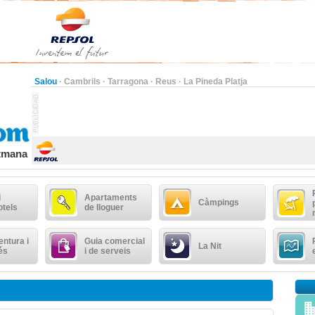
Salou
·
Cambrils
·
Tarragona
·
Reus
·
La Pineda Platja
etmana
i
Apartaments
Càmpings
otels
de lloguer
ntura i
Guia comercial
La Nit
és
i de serveis