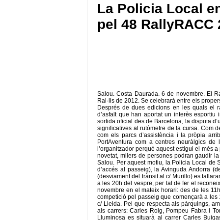
La Policia Local e
pel 48 RallyRACC
Salou. Costa Daurada. 6 de novembre. El R
Ral·lis de 2012. Se celebrarà entre els proper
Després de dues edicions en les quals el ra
d’asfalt que han aportat un interès esportiu
sortida oficial des de Barcelona, la disputa d
significatives al rutòmetre de la cursa. Com 
com els parcs d’assistència i la pròpia arr
PortAventura com a centres neuràlgics de 
l’organitzador perquè aquest estigui el més a 
novetat, milers de persones podran gaudir la
Salou. Per aquest motiu, la Policia Local de 
d’accés al passeig), la Avinguda Andorra (de
(desviament del trànsit al c/ Murillo) es tallar
a les 20h del vespre, per tal de fer el recone
novembre en el mateix horari: des de les 11h
competició pel passeig que començarà a les 17
c/ Lleida. Pel que respecta als pàrquings, a
als carrers: Carles Roig, Pompeu Fabra i Torr
Lluminosa es situarà al carrer Carles Buiga