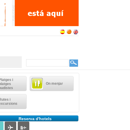
Platges i
On menjar
platges
nudistes
Rutes i
excursions
Reserva d'hotels