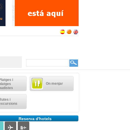
Platges i
On menjar
platges
nudistes
Rutes i
excursions
Reserva d'hotels