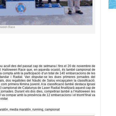
lloween Race
u acull des del passat cap de setmana i fins el 20 de novembre de
onal Halloween Race que, en aquesta ocasió, és també campionat de
ta compta amb la participació d’un total de 140 embarcacions de les
Standar i Radial. Van disputar-se les dues primeres jornades del
als, dos regatistes del Nàutic de Salou encapçalen la classificació.
com primera fèmina juvenil. A la classificació també destaca Ignasi
El campionat de Catalunya de Laser Radial finalitzarà aquest cap de
jornades. Durant els dos dies, competiran també a l’Halloween les
 va compar amb la presència de 12 embarcacions i el triomf final va
istar.
ratón
,
media maratón
,
running
,
campionat