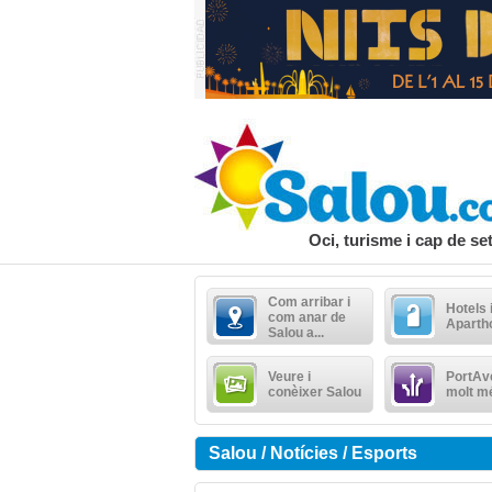
Oci, turisme i cap de s
Com arribar i
Hotels 
com anar de
Aparth
Salou a...
Veure i
PortAve
conèixer Salou
molt m
Salou / Notícies / Esports