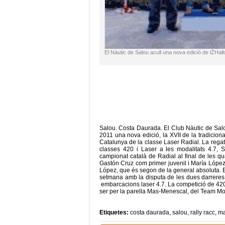
El Nàutic de Salou acull una nova edició de lŽHa
Salou. Costa Daurada. El Club Nàutic de Salo
2011 una nova edició, la XVII de la tradici
Catalunya de la classe Laser Radial. La rega
classes 420 i Laser a les modalitats 4.7, 
campionat català de Radial al final de les qu
Gastón Cruz com primer juvenil i María López 
López, que és segon de la general absoluta. 
setmana amb la disputa de les dues darreres 
embarcacions laser 4.7. La competició de 420
ser per la parella Mas-Menescal, del Team Mov
Etiquetes:
costa daurada
,
salou
,
rally racc
,
ma