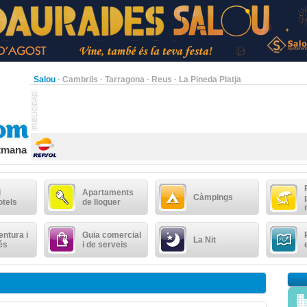
Salou
·
Cambrils
·
Tarragona
·
Reus
·
La Pineda Platja
etmana
i
Apartaments
Càmpings
otels
de lloguer
ntura i
Guia comercial
La Nit
és
i de serveis