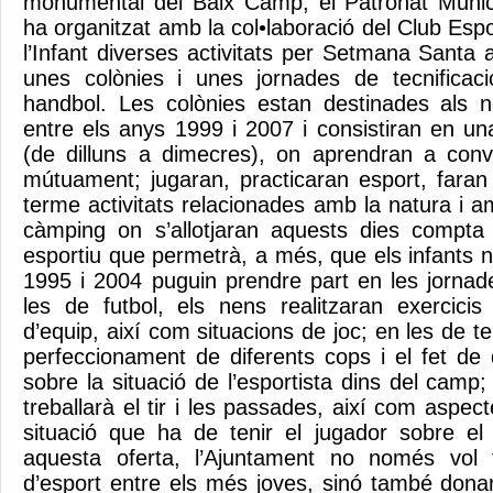
monumental del Baix Camp, el Patronat Munic
ha organitzat amb la col•laboració del Club Espor
l’Infant diverses activitats per Setmana Santa 
unes colònies i unes jornades de tecnificaci
handbol. Les colònies estan destinades als 
entre els anys 1999 i 2007 i consistiran en un
(de dilluns a dimecres), on aprendran a conv
mútuament; jugaran, practicaran esport, faran
terme activitats relacionades amb la natura i a
càmping on s’allotjaran aquests dies compt
esportiu que permetrà, a més, que els infants 
1995 i 2004 puguin prendre part en les jornade
les de futbol, els nens realitzaran exercicis 
d’equip, així com situacions de joc; en les de ten
perfeccionament de diferents cops i el fet de
sobre la situació de l’esportista dins del camp;
treballarà el tir i les passades, així com aspec
situació que ha de tenir el jugador sobre el
aquesta oferta, l’Ajuntament no només vol 
d’esport entre els més joves, sinó també don