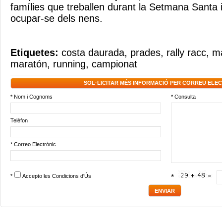
famílies que treballen durant la Setmana Santa 
ocupar-se dels nens.
Etiquetes:
costa daurada
,
prades
,
rally racc
,
m
maratón
,
running
,
campionat
SOL·LICITAR MÉS INFORMACIÓ PER CORREU ELE
* Nom i Cognoms
* Consulta
Telèfon
* Correo Electrònic
*
Accepto les
Condicions d'Ús
*