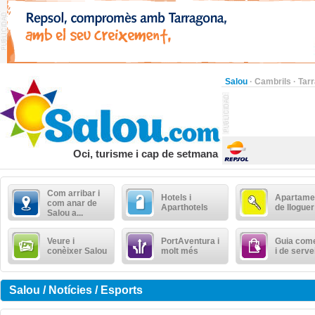
Salou
·
Cambrils
·
Tar
Oci, turisme i cap de setmana
Com arribar i
Hotels i
Apartame
com anar de
Aparthotels
de lloguer
Salou a...
Veure i
PortAventura i
Guia come
conèixer Salou
molt més
i de serve
Salou / Notícies / Esports