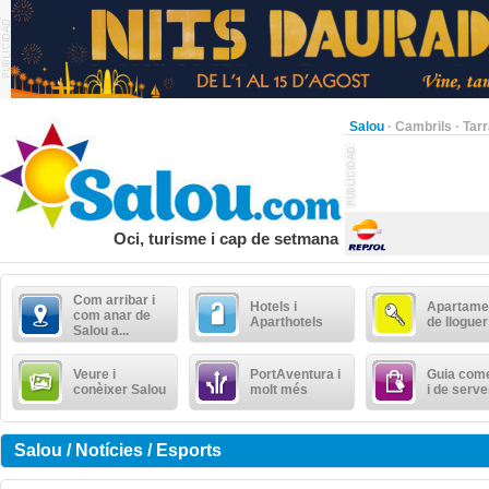
Salou
·
Cambrils
·
Tar
Oci, turisme i cap de setmana
Com arribar i
Hotels i
Apartame
com anar de
Aparthotels
de lloguer
Salou a...
Veure i
PortAventura i
Guia come
conèixer Salou
molt més
i de serve
Salou / Notícies / Esports