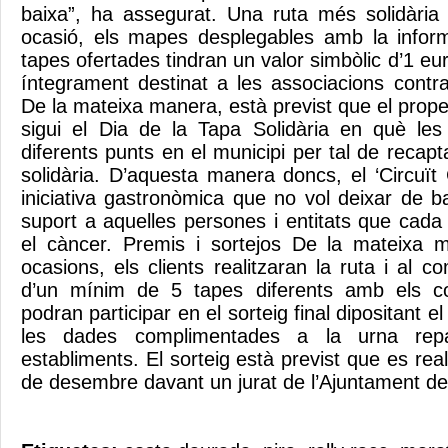
baixa”, ha assegurat. Una ruta més solidàri
ocasió, els mapes desplegables amb la inform
tapes ofertades tindran un valor simbòlic d’1 eur
íntegrament destinat a les associacions contr
De la mateixa manera, està previst que el prop
sigui el Dia de la Tapa Solidària en què les
diferents punts en el municipi per tal de reca
solidària. D’aquesta manera doncs, el ‘Circuï
iniciativa gastronòmica que no vol deixar de ban
suport a aquelles persones i entitats que cada 
el càncer. Premis i sortejos De la mateixa 
ocasions, els clients realitzaran la ruta i al c
d’un mínim de 5 tapes diferents amb els co
podran participar en el sorteig final dipositant 
les dades complimentades a la urna repar
establiments. El sorteig està previst que es real
de desembre davant un jurat de l’Ajuntament de