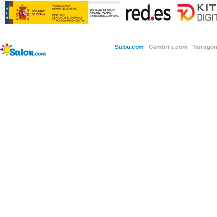
Salou.com
·
Cambrils.com
·
Tarragon