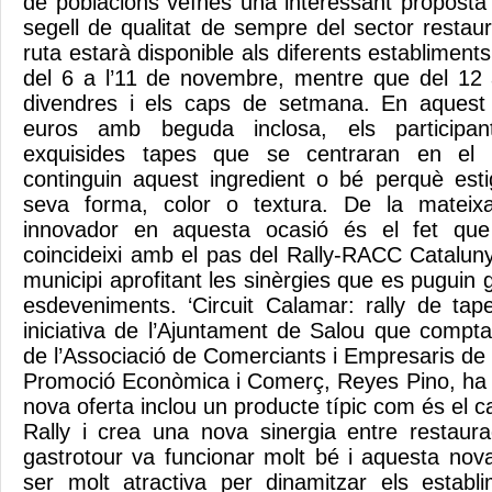
de poblacions veïnes una interessant propost
segell de qualitat de sempre del sector restau
ruta estarà disponible als diferents establiments
del 6 a l’11 de novembre, mentre que del 12 al
divendres i els caps de setmana. En aquest
euros amb beguda inclosa, els participan
exquisides tapes que se centraran en el 
continguin aquest ingredient o bé perquè esti
seva forma, color o textura. De la mateix
innovador en aquesta ocasió és el fet que 
coincideixi amb el pas del Rally-RACC Catalu
municipi aprofitant les sinèrgies que es puguin 
esdeveniments. ‘Circuit Calamar: rally de ta
iniciativa de l’Ajuntament de Salou que compta
de l’Associació de Comerciants i Empresaris de
Promoció Econòmica i Comerç, Reyes Pino, ha 
nova oferta inclou un producte típic com és el 
Rally i crea una nova sinergia entre restaura
gastrotour va funcionar molt bé i aquesta no
ser molt atractiva per dinamitzar els estab