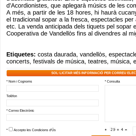
d’Acordionistes, que aplegarà músics de les co
A més, a partir de les 18 hores, hi haurà cucanye
el tradicional sopar a la fresca, espectacles per a
etc. La venda anticipada dels tiquets pel sopar
Cooperativa de Vandellòs fins al divendres al m
Etiquetes:
costa daurada
,
vandellòs
,
espectacl
concerts
,
festivals de música
,
teatres
,
música
,
e
SOL·LICITAR MÉS INFORMACIÓ PER CORREU ELE
* Nom i Cognoms
* Consulta
Telèfon
* Correo Electrònic
*
Accepto les
Condicions d'Ús
*