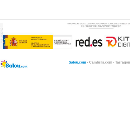
Salou.com
·
Cambrils.com
·
Tarragon