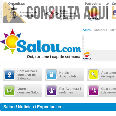
Salou
·
Cambrils
·
Tar
Oci, turisme i cap de setmana
Com arribar i
Hotels i
Apartame
com anar de
Aparthotels
de lloguer
Salou a...
Veure i
PortAventura i
Guia come
conèixer Salou
molt més
i de serve
Salou / Notícies / Espectacles