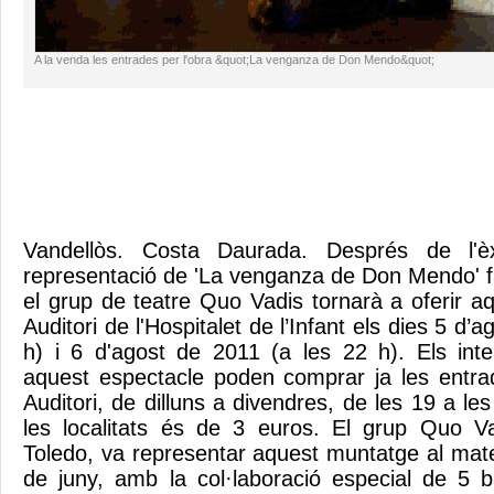
A la venda les entrades per l'obra &quot;La venganza de Don Mendo&quot;
Vandellòs. Costa Daurada. Després de l'è
representació de 'La venganza de Don Mendo' 
el grup de teatre Quo Vadis tornarà a oferir a
Auditori de l'Hospitalet de l’Infant els dies 5 d’
h) i 6 d'agost de 2011 (a les 22 h). Els inte
aquest espectacle poden comprar ja les entra
Auditori, de dilluns a divendres, de les 19 a le
les localitats és de 3 euros. El grup Quo Va
Toledo, va representar aquest muntatge al mate
de juny, amb la col·laboració especial de 5 b