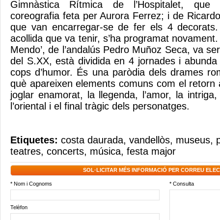
Gimnàstica Rítmica de l’Hospitalet, que
coreografia feta per Aurora Ferrez; i de Ricardo 
que van encarregar-se de fer els 4 decorats.
acollida que va tenir, s’ha programat novament
Mendo’, de l’andalús Pedro Muñoz Seca, va ser 
del S.XX, està dividida en 4 jornades i abunda
cops d’humor. És una paròdia dels drames rom
què apareixen elements comuns com el retorn a
joglar enamorat, la llegenda, l’amor, la intriga, 
l’oriental i el final tràgic dels personatges.
Etiquetes:
costa daurada
,
vandellòs
,
museus
,
teatres
,
concerts
,
música
,
festa major
SOL·LICITAR MÉS INFORMACIÓ PER CORREU ELE
* Nom i Cognoms
* Consulta
Telèfon