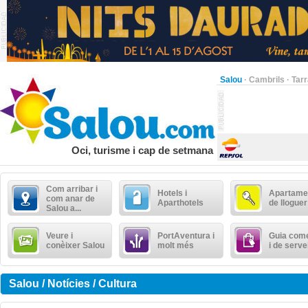
Salou
·
Cambrils
·
Tar
Oci, turisme i cap de setmana
Com arribar i
Hotels i
Apartame
com anar de
Aparthotels
de lloguer
Salou a...
Veure i
PortAventura i
Guia come
conèixer Salou
molt més
i de serve
Salou / Notícies / Cultura