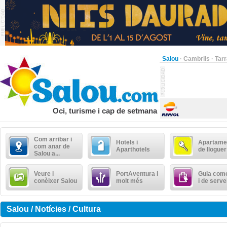
Salou
·
Cambrils
·
Tar
Oci, turisme i cap de setmana
Com arribar i
Hotels i
Apartame
com anar de
Aparthotels
de lloguer
Salou a...
Veure i
PortAventura i
Guia come
conèixer Salou
molt més
i de serve
Salou / Notícies / Cultura