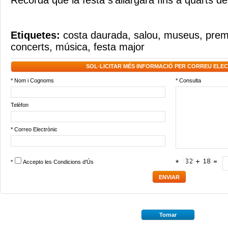
Recorda que la festa s'allargarà fins a quarts de 
Etiquetes:
costa daurada
,
salou
,
museus
,
premi
concerts
,
música
,
festa major
SOL·LICITAR MÉS INFORMACIÓ PER CORREU ELE
* Nom i Cognoms
* Consulta
Telèfon
* Correo Electrònic
*
Accepto les
Condicions d'Ús
*
Tornar