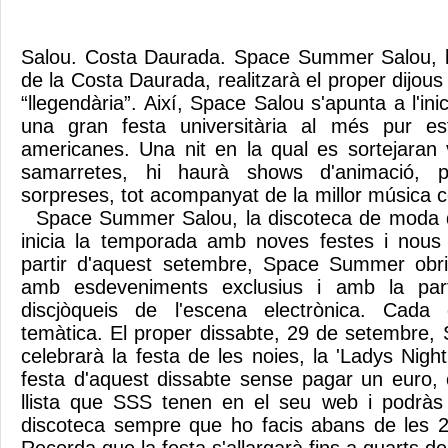
Salou. Costa Daurada. Space Summer Salou, 
de la Costa Daurada, realitzarà el proper dijous
“llegendària”. Així, Space Salou s'apunta a l'ini
una gran festa universitària al més pur esti
americanes. Una nit en la qual es sortejaran 
samarretes, hi haurà shows d'animació, p
sorpreses, tot acompanyat de la millor música 
Space Summer Salou, la discoteca de moda d
inicia la temporada amb noves festes i nous 
partir d'aquest setembre, Space Summer obrir
amb esdeveniments exclusius i amb la parti
discjòqueis de l'escena electrònica. Cada 
temàtica. El proper dissabte, 29 de setembre
celebrarà la festa de les noies, la 'Ladys Night'
festa d'aquest dissabte sense pagar un euro, c
llista que SSS tenen en el seu web i podràs 
discoteca sempre que ho facis abans de les 2