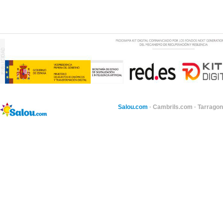
Salou.com
·
Cambrils.com
·
Tarragon