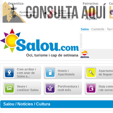
Salou
·
Cambrils
·
Tar
Oci, turisme i cap de setmana
Com arribar i
Hotels i
Apartame
com anar de
Aparthotels
de lloguer
Salou a...
Veure i
PortAventura i
Guia come
conèixer Salou
molt més
i de serve
Salou / Notícies / Cultura