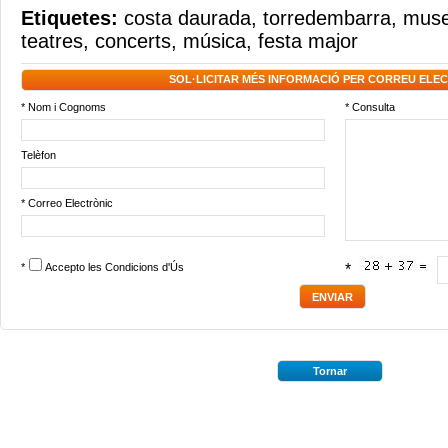
Etiquetes:
costa daurada
,
torredembarra
,
mus
teatres
,
concerts
,
música
,
festa major
SOL·LICITAR MÉS INFORMACIÓ PER CORREU ELE
* Nom i Cognoms
* Consulta
Telèfon
* Correo Electrònic
*
Accepto les
Condicions d'Ús
*
Tornar