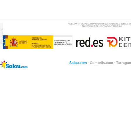
Salou.com
·
Cambrils.com
·
Tarragon