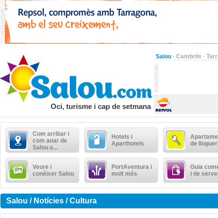
Salou
·
Cambrils
·
Tar
Oci, turisme i cap de setmana
Com arribar i
Hotels i
Apartame
com anar de
Aparthotels
de lloguer
Salou a...
Veure i
PortAventura i
Guia come
conèixer Salou
molt més
i de serve
Salou / Notícies / Cultura