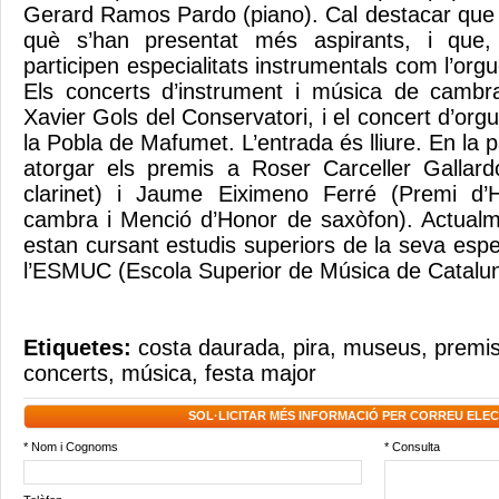
Gerard Ramos Pardo (piano). Cal destacar que 
què s’han presentat més aspirants, i que,
participen especialitats instrumentals com l’orgu
Els concerts d’instrument i música de cambr
Xavier Gols del Conservatori, i el concert d’orgu
la Pobla de Mafumet. L’entrada és lliure. En la 
atorgar els premis a Roser Carceller Gallar
clarinet) i Jaume Eiximeno Ferré (Premi d
cambra i Menció d’Honor de saxòfon). Actual
estan cursant estudis superiors de la seva espec
l’ESMUC (Escola Superior de Música de Catalu
Etiquetes:
costa daurada
,
pira
,
museus
,
premis 
concerts
,
música
,
festa major
SOL·LICITAR MÉS INFORMACIÓ PER CORREU ELE
* Nom i Cognoms
* Consulta