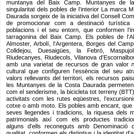
muntanya del Baix Camp. Muntanyes de la
singularitat dels pobles de l'interior La marca
Daurada sorgeix de la iniciativa del Consell C
de promocionar com a destinació turística 
poblacions i el seu entorn, que conformen l'i
tarragonina del Baix Camp. Els pobles de l'Albio
Almoster, Arbolí, l'Argentera, Borges del Camp
Colldejou, Duesaigües, la Febró, Maspujol
Riudecanyes, Riudecols, Vilanova d'Escornalbo
amb una varietat de recursos de gran valor n
cultural que configuren l'essència del seu atr
valors rellevants del territori, els recursos pais
les Muntanyes de la Costa Daurada permeten l
com el senderisme, la bicicleta tot terreny (BTT) i
activitats com les rutes eqüestres, l'excursio
cotxe o amb moto. Els pobles amb encant, que
seves llegendes i tradicions, la riquesa dels
patrimonials així com els productes tradicio
alguns d'ells reconeguts amb Denominació d
qualitat, conformen els distintius i la identitat d