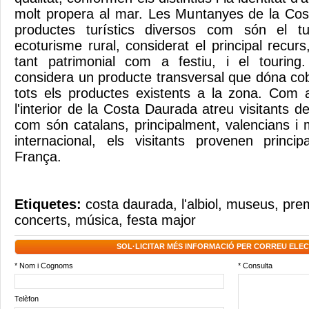
molt propera al mar. Les Muntanyes de la Cos
productes turístics diversos com són el tu
ecoturisme rural, considerat el principal recurs,
tant patrimonial com a festiu, i el tourin
considera un producte transversal que dóna cobe
tots els productes existents a la zona. Com a 
l'interior de la Costa Daurada atreu visitants d
com són catalans, principalment, valencians i 
internacional, els visitants provenen princi
França.
Etiquetes:
costa daurada
,
l'albiol
,
museus
,
prem
concerts
,
música
,
festa major
SOL·LICITAR MÉS INFORMACIÓ PER CORREU ELE
* Nom i Cognoms
* Consulta
Telèfon