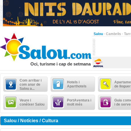
Salou
·
Cambrils
·
Tar
Oci, turisme i cap de setmana
Com arribar i
Hotels i
Apartame
com anar de
Aparthotels
de lloguer
Salou a...
Veure i
PortAventura i
Guia come
conèixer Salou
molt més
i de serve
Salou / Notícies / Cultura