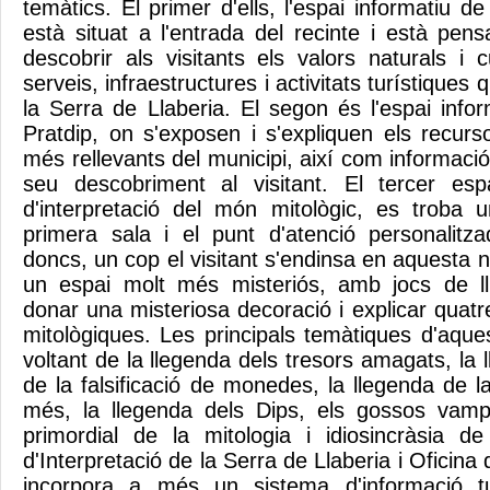
temàtics. El primer d'ells, l'espai informatiu de
està situat a l'entrada del recinte i està pens
descobrir als visitants els valors naturals i 
serveis, infraestructures i activitats turístique
la Serra de Llaberia. El segon és l'espai info
Pratdip, on s'exposen i s'expliquen els recursos
més rellevants del municipi, així com informac
seu descobriment al visitant. El tercer esp
d'interpretació del món mitològic, es troba 
primera sala i el punt d'atenció personalitzad
doncs, un cop el visitant s'endinsa en aquesta
un espai molt més misteriós, amb jocs de l
donar una misteriosa decoració i explicar quatr
mitològiques. Les principals temàtiques d'aques
voltant de la llegenda dels tresors amagats, la 
de la falsificació de monedes, la llegenda de 
més, la llegenda dels Dips, els gossos vam
primordial de la mitologia i idiosincràsia d
d'Interpretació de la Serra de Llaberia i Oficina
incorpora a més un sistema d'informació tu