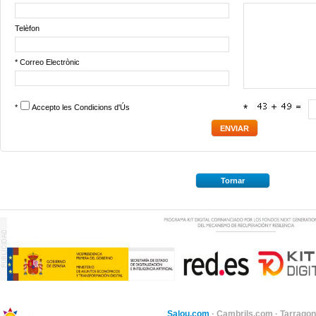
Telèfon
* Correo Electrònic
*
Accepto les
Condicions d'Ús
*
Tornar
Salou.com
·
Cambrils.com
·
Tarragon