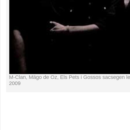
M-Clan, Mägo de Oz, Els Pets i Gossos sacsegen le
2009