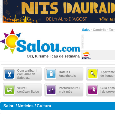
Salou
·
Cambrils
·
Tar
Oci, turisme i cap de setmana
Com arribar i
Hotels i
Apartame
com anar de
Aparthotels
de lloguer
Salou a...
Veure i
PortAventura i
Guia come
conèixer Salou
molt més
i de serve
Salou / Notícies / Cultura