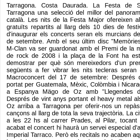
Tarragona. Costa Daurada. La Festa de S
Tarragona una selecció del millor del panora
català. Les nits de la Festa Major ofereixen al
gratuïts repartits al llarg dels 10 dies de festi
d'inaugurar els concerts seran els murcians de
de setembre. Amb el seu últim disc "Memòries
M-Clan va ser guardonat amb el Premi de la m
de rock de 2008 i la plaça de la Font ha estat
demostrar per què són mereixedors d'un prem
següents a fer vibrar les nits tecleras seran 
Macroconcert del 17 de setembre: Després d
portat per Guatemala, Mèxic, Colòmbia i Nicar
a Espanya Mägo de Oz amb "Llegendes de
Després de vint anys portant el heavy metal a
Oz arriba a Tarragona per oferir-nos un repàs
cançons al llarg de tota la seva trajectòria. La 
a les 22 hs al carrer Prades, al Pilar, tocant
acabat el concert hi haurà un servei especial d’a
Imperial Tarraco. Però els recitals no acaben a