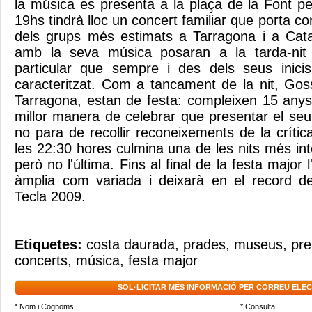
la música es presenta a la plaça de la Font pe
19hs tindrà lloc un concert familiar que porta co
dels grups més estimats a Tarragona i a Cata
amb la seva música posaran a la tarda-nit e
particular que sempre i des dels seus inicis
caracteritzat. Com a tancament de la nit, Go
Tarragona, estan de festa: compleixen 15 anys
millor manera de celebrar que presentar el se
no para de recollir reconeixements de la críti
les 22:30 hores culmina una de les nits més in
però no l'última. Fins al final de la festa major 
àmplia com variada i deixarà en el record d
Tecla 2009.
Etiquetes:
costa daurada
,
prades
,
museus
,
pre
concerts
,
música
,
festa major
SOL·LICITAR MÉS INFORMACIÓ PER CORREU ELE
* Nom i Cognoms
* Consulta