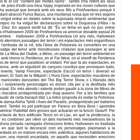
ue té el cor “content per moltes raons”. També s'ha referit als seus
a de joies d'estil una mica hippy, inspirada en les noves cultures que
a avançat que tornarà amb els seus fills a PortAventura perquè li
pidant atracció Furius Bacus, una muntanya russa que en tres segons
olgut entrar en detalls sobre la suposada relació sentimental que
Tampoc no ha volgut fer declaracions sobre la Duquessa d'Alba i la
o Díez. En aquest sentit ha dit: “És un tema en què no puc entrar
 d'Halloween 2009 de PortAventura va arrencar dissabte passat 26
novembre. Halloween 2009 a PortAventura Un any més, Halloween
b aterridors passatges del terror i els espectacles més esgarrifosos
'arribada de la nit, tota l'àrea de Polynesia es converteix en una
satge del terror amb monstruoses criatures que passegen al aire
ir de La Mina del Diable, a Mèxic, un passatge del terror ambientat en
amb Horror in Penitence, en el Far West, on el sheriff de Penitence
s de terror que paralitzen al visitant. Pel que fa als espectacles, en
tence, amb un reguitzell de cançons countrys que provoquen balls,
s vivents; Vamp Frenzee, espectacle d'acció on terror i diversió es
ween; El Saló de la Mitjanit i L'Hora Gore, espectacles macabres de
es marionetes danzantes del The Big Terror Show, o L'Aturada dels
s i sorprenents personatges es donen cita per a la desfilada més
cipal. Els més atrevits i valents poden gaudir a la zona de Mèxic de
ia macabra protagonitzada per drag queens. Per a les famílies que
dir de certa tranquil·litat. La millor proposta és visitar la Polinèsia.
dansa Aloha Tahiti i Aves del Paradís, protagonitzats per ballarins
ament. També es pot participar en Pareos en Bora Bora i aprendre
mirar l'habilitat dels gossos que actuaran en la funció Guau!!!. Per
ctacle de focs artificials Terror en el Llac, en què la pirotècnica, la
ser es combinen per oferir un dels moments més meravellosos de la
 d'una jornada carregada d'emocions fortes, Halloween es trasllada
a, en què tant la decoració com els personatges plasmaran a la
r l'estada en un malson encara més autèntica, algunes habitacions de
el Burn, una mansió encantada, on aquells que necessiten emocions