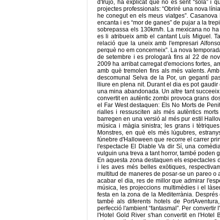
d'Irujo, ha explicat que no es sent “sola” i q
projectes professionals: “Obriré una nova líni
he conegut en els meus viatges”. Casanova h
encanta i es “mor de ganes” de pujar a la tre
sobrepassa els 130km/h. La mexicana no ha v
es li atribueix amb el cantant Luís Miguel. 
relació que la uneix amb l'empresari Alfons
perquè no em concerneix”. La nova temporada
de setembre i es prologarà fins al 22 de 
2009 ha arribat carregat d'emocions fortes, am
amb què tremolen fins als més valents. Amb l
descomunal Selva de la Por, un gegantí pas
lliure en plena nit. Durant el dia es pot gaud
una mina abandonada. Un altre tant succeeix 
convertit en autèntic zombi provoca grans dosi
el Far West destaquen: Els No Morts de Peni
rialles i ressusciten als més autèntics mort
barregen en una versió al més pur estil Hallo
música i màgia sinistra; les grans i tètriqu
Monstres, en què els més lúgubres, estrany
fúnebre d'Halloween que recorre el carrer prin
l'espectacle El Diable Va dir Sí, una comèd
vulguin una treva a tant horror, també poden gau
En aquesta zona destaquen els espectacles de 
i les aves més belles exòtiques, respectiv
multitud de maneres de posar-se un pareo o ad
acabar el dia, res de millor que admirar l'espe
música, les projeccions multimèdies i el là
festa en la zona de la Mediterrània. Després
també als diferents hotels de PortAventur
perfecció l'ambient “fantasmal”. Per converti
l'Hotel Gold River s'han convertit en l'Hot