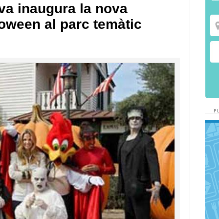
a inaugura la nova
oween al parc temàtic