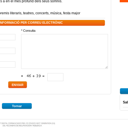
fins a en el més profund dels seus somnis.
remis literaris
,
teatres
,
concerts
,
música
,
festa major
 INFORMACIÓ PER CORREU ELECTRÒNIC
* Consulta
*
Sal
Tornar