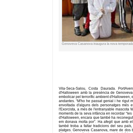
Genoveva Casanova inaugura la nova temporada 
Vila-Seca-Salou, Costa Daurada. PortAve
d'Halloween amb la presència de Genoveva 
embolicar pel terrorífic ambient d'Halloween, 
andantes. “M'ho he passat genial i he rigut 
envoltada d'alguns dels personatges més es
l'Exorcista, a més de l'entranyable mascota
moments de la seva infància en recordar “les
d'Halloween, encara que també ha reconegut q
em donava molta por”. Ha afegit que amb els 
també troba a faltar tradicions del seu país
platges. Genoveva Casanova, mare de dos be