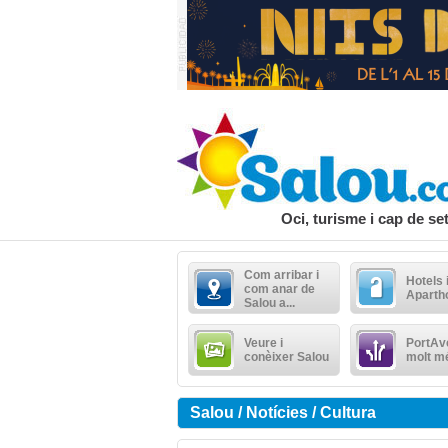
Oci, turisme i cap de s
Com arribar i
Hotels 
com anar de
Aparth
Salou a...
Veure i
PortAve
conèixer Salou
molt m
Salou / Notícies / Cultura