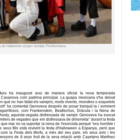
de Halloween al parc temàtic PortAventura
ntura ha inaugurat avui de manera oficial la nova temporada
Casanova com padrina principal. La guapa mexicana s'ha deixat
en què no han faltat els vampirs, morts vivents, monstres o esquelets
molt” ha comentat Genoveva després de posar tranquil·la i somrient
garrifosos, com Frankenstein, Beatlechus, Dràcula i la Nena de
 Woody, aquesta vegada disfressada de vampir. Genoveva ha evocat
 milers de vegades que em disfressava de dimonieta” durant la festa
ue mai no va suportar la nena de l'exorcista perquè “era horrible i
seus fills està revivint la festa d'Halloween a Espanya, però que
, com la Festa dels Morts, a més del seu pare, els seus avis i les
ssons de 8 anys fruit de la seva relació amb Cayetano Martínez