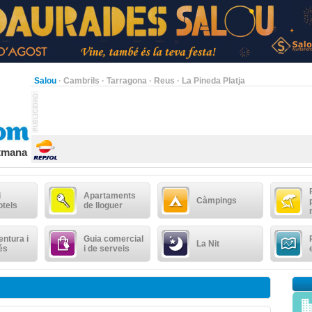
Salou
·
Cambrils
·
Tarragona
·
Reus
·
La Pineda Platja
etmana
i
Apartaments
Càmpings
otels
de lloguer
ntura i
Guia comercial
La Nit
és
i de serveis