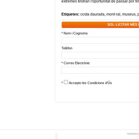
extremes tindran l'oportunitat de passar por 
Etiquetes:
costa daurada
,
mont-ral
,
museus
,
p
SOL·LICITAR MÉS
* Nom i Cognoms
Telèfon
* Correo Electrònic
*
Accepto les
Condicions d'Ús