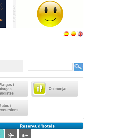
Platges i
On menjar
platges
nudistes
Rutes i
excursions
Reserva d'hotels