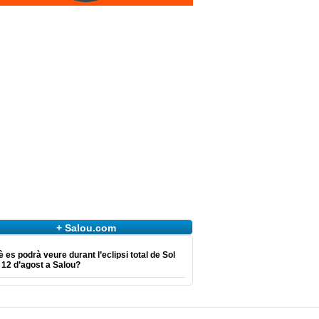
+ Salou.com
 es podrà veure durant l’eclipsi total de Sol
 12 d’agost a Salou?