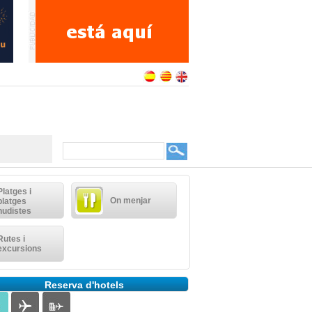
Platges i
On menjar
platges
nudistes
Rutes i
excursions
Reserva d'hotels