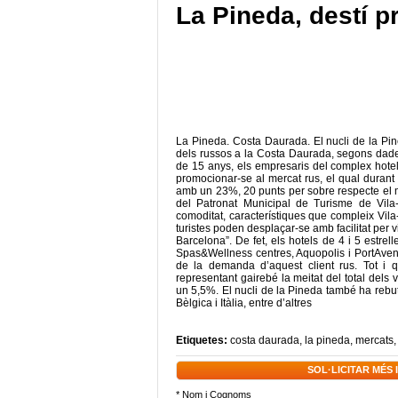
La Pineda, destí pr
La Pineda. Costa Daurada. El nucli de la Pined
dels russos a la Costa Daurada, segons dades
de 15 anys, els empresaris del complex hotele
promocionar-se al mercat rus, el qual durant
amb un 23%, 20 punts per sobre respecte el m
del Patronat Municipal de Turisme de Vila-
comoditat, característiques que compleix Vila
turistes poden desplaçar-se amb facilitat per v
Barcelona”. De fet, els hotels de 4 i 5 estre
Spas&Wellness centres, Aquopolis i PortAvent
de la demanda d’aquest client rus. Tot i qu
representant gairebé la meitat del total dels 
un 5,5%. El nucli de la Pineda també ha rebut
Bèlgica i Itàlia, entre d’altres
Etiquetes:
costa daurada
,
la pineda
,
mercats
SOL·LICITAR MÉS
* Nom i Cognoms