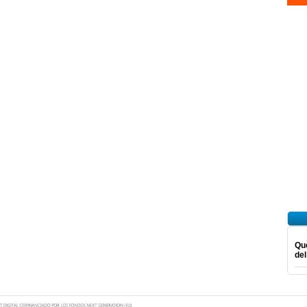
Què
del