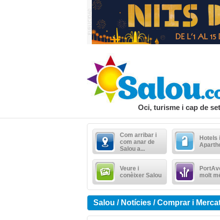
Oci, turisme i cap de s
Com arribar i
Hotels 
com anar de
Aparth
Salou a...
Veure i
PortAve
conèixer Salou
molt m
Salou / Notícies / Comprar i Merca