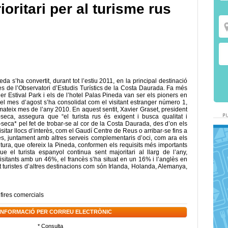
ioritari per al turisme rus
a s’ha convertit, durant tot l’estiu 2011, en la principal destinació
 de l’Observatori d’Estudis Turístics de la Costa Daurada. Fa més
r Estival Park i els de l’hotel Palas Pineda van ser els pioners en
 el mes d’agost s’ha consolidat com el visitant estranger número 1,
ateix mes de l’any 2010. En aquest sentit, Xavier Graset, president
seca, assegura que “el turista rus és exigent i busca qualitat i
-seca* pel fet de trobar-se al cor de la Costa Daurada, des d’on els
isitar llocs d’interès, com el Gaudí Centre de Reus o arribar-se fins a
lles, juntament amb altres serveis complementaris d’oci, com ara els
ura, que ofereix la Pineda, conformen els requisits més importants
e el turista espanyol continua sent majoritari al llarg de l’any,
visitants amb un 46%, el francès s’ha situat en un 16% i l’anglès en
 turistes d’altres destinacions com són Irlanda, Holanda, Alemanya,
,
fires comercials
 INFORMACIÓ PER CORREU ELECTRÒNIC
* Consulta