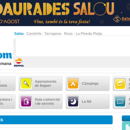
Salou
·
Cambrils
·
Tarragona
·
Reus
·
La Pineda Platja
etmana
i
Apartaments
Càmpings
otels
de lloguer
ntura i
Guia comercial
La Nit
és
i de serveis
ts