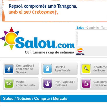
Salou
·
Cambrils
·
Tar
Oci, turisme i cap de setmana
Com arribar i
Hotels i
Apartame
com anar de
Aparthotels
de lloguer
Salou a...
Veure i
PortAventura i
Guia come
conèixer Salou
molt més
i de serve
Salou / Notícies / Comprar i Mercats