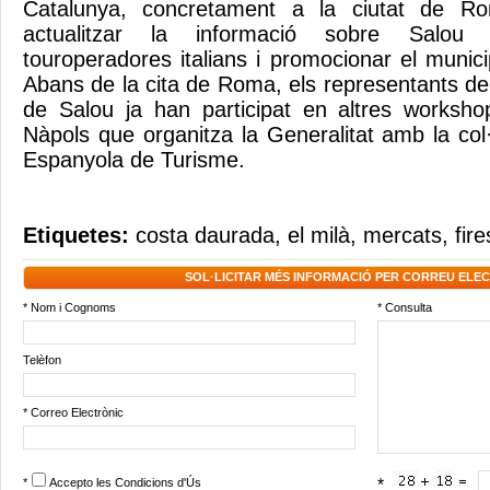
Catalunya, concretament a la ciutat de Ro
actualitzar la informació sobre Salou
touroperadores italians i promocionar el municip
Abans de la cita de Roma, els representants de
de Salou ja han participat en altres workshop
Nàpols que organitza la Generalitat amb la col·
Espanyola de Turisme.
Etiquetes:
costa daurada
,
el milà
,
mercats
,
fir
SOL·LICITAR MÉS INFORMACIÓ PER CORREU ELE
* Nom i Cognoms
* Consulta
Telèfon
* Correo Electrònic
*
Accepto les
Condicions d'Ús
*