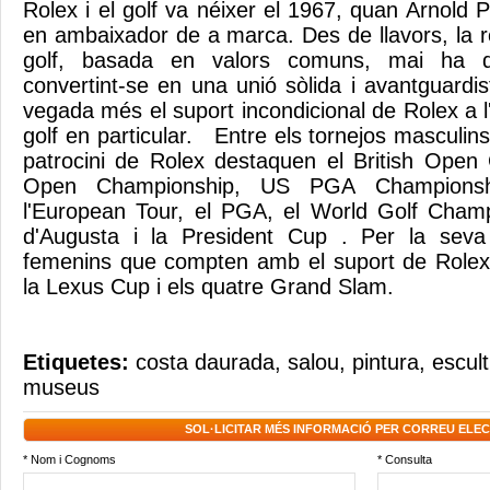
Rolex i el golf va néixer el 1967, quan Arnold 
en ambaixador de a marca. Des de llavors, la re
golf, basada en valors comuns, mai ha de
convertint-se en una unió sòlida i avantguard
vegada més el suport incondicional de Rolex a l'
golf en particular. Entre els tornejos masculi
patrocini de Rolex destaquen el British Open
Open Championship, US PGA Championsh
l'European Tour, el PGA, el World Golf Champ
d'Augusta i la President Cup . Per la seva
femenins que compten amb el suport de Rolex
la Lexus Cup i els quatre Grand Slam.
Etiquetes:
costa daurada
,
salou
,
pintura
,
escul
museus
SOL·LICITAR MÉS INFORMACIÓ PER CORREU ELE
* Nom i Cognoms
* Consulta