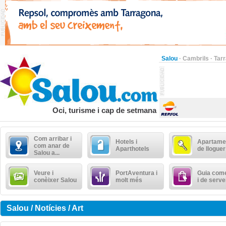
Salou
·
Cambrils
·
Tar
Oci, turisme i cap de setmana
Com arribar i
Hotels i
Apartame
com anar de
Aparthotels
de lloguer
Salou a...
Veure i
PortAventura i
Guia come
conèixer Salou
molt més
i de serve
Salou / Notícies / Art