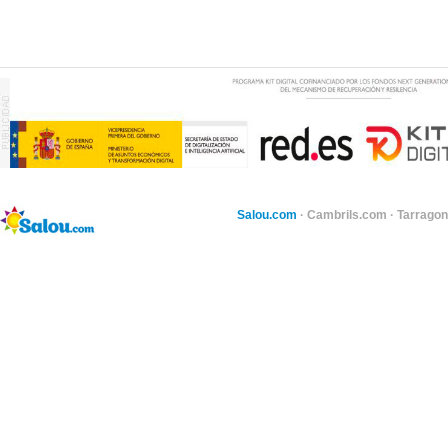
Salou.com
·
Cambrils.com
·
Tarragon