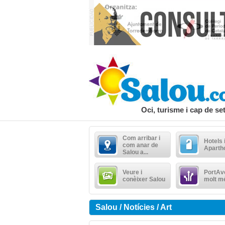
Oci, turisme i cap de s
Com arribar i
Hotels 
com anar de
Aparth
Salou a...
Veure i
PortAve
conèixer Salou
molt m
Salou / Notícies / Art