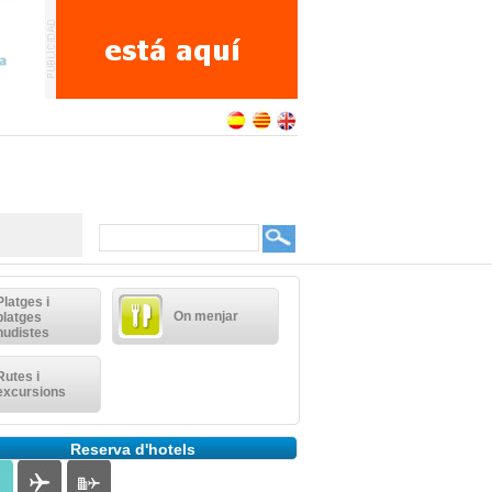
Platges i
On menjar
platges
nudistes
Rutes i
excursions
Reserva d'hotels