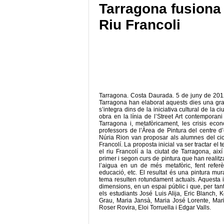
Tarragona fusiona 
Riu Francoli
Tarragona. Costa Daurada. 5 de juny de 2012.
Tarragona han elaborat aquests dies una gran
s’integra dins de la iniciativa cultural de la
obra en la línia de l’Street Art contemporan
Tarragona i, metafòricament, les crisis econ
professors de l’Àrea de Pintura del centre d
Núria Rion van proposar als alumnes del cicl
Francolí. La proposta inicial va ser tractar e
el riu Francolí a la ciutat de Tarragona, ai
primer i segon curs de pintura que han realitz
l’aigua en un de més metafòric, fent referèn
educació, etc. El resultat és una pintura mura
tema resulten rotundament actuals. Aquesta i
dimensions, en un espai públic i que, per tant
els estudiants José Luis Alija, Eric Blanch
Grau, Maria Jansà, Maria José Lorente, Mari
Roser Rovira, Eloi Torruella i Edgar Valls.