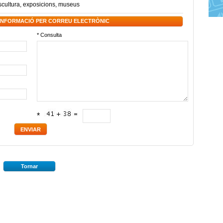
scultura
,
exposicions
,
museus
 INFORMACIÓ PER CORREU ELECTRÒNIC
* Consulta
*
Tornar