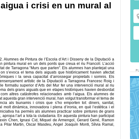
aigua i crisi en un mural al
 Alumnes de Pintura de l’Escola d’Art i Disseny de la Diputació a
 pintura mural en un dels ponts que creua el riu Francolí. L’acció
 ciutat de Tarragona “Murs que parlen”. Els alumnes han plantejat una
i on s’evoca el tema dels aiguats que històricament havien afectat
òmiques i la seva capacitat d’arrossegar propietats i somnis. Els
’ensenyament artístic de la Diputació a Tarragona Francesc Roig i
e formatiu superior d’Arts del Mur fer una intervenció mural al riu
l tema dels grans aiguats que en etapes històriques havien desbordat
xí com altres catàstrofes relacionades amb l’aigua. Els alumnes de
at aquesta gran intervenció mural, han volgut transformar el tema de
cia als tsunamis i crisis que s’ho emporten tot: diners, sanitat,
l molt dinàmica, innovadora i plena d’ironia, en què l’estètica i el
niciativa ha permès als alumnes practicar sobre pintures de grans
, apropa l’art a tota la ciutadania. En aquesta pintura han participat
, Kexin Chen, Ignasi Cid, Miquel de Armengol, Gerard Gené, Ramon
a Pilar Martin, Oscar Masdeu, Angel Joaquín Monti, Sílvia Ramal,