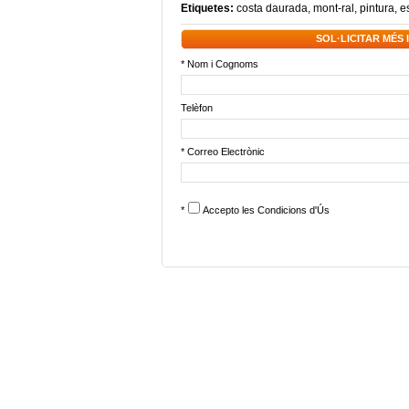
Etiquetes:
costa daurada
,
mont-ral
,
pintura
,
e
SOL·LICITAR MÉS
* Nom i Cognoms
Telèfon
* Correo Electrònic
*
Accepto les
Condicions d'Ús