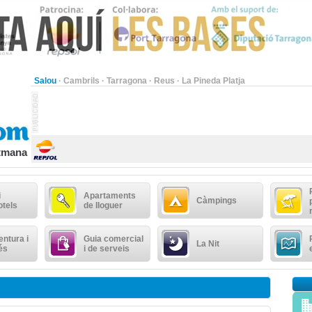
Salou
·
Cambrils
·
Tarragona
·
Reus
·
La Pineda Platja
etmana
i
Apartaments
Càmpings
otels
de lloguer
ntura i
Guia comercial
La Nit
és
i de serveis