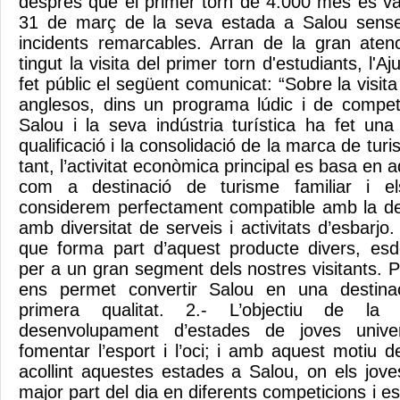
després que el primer torn de 4.000 més es v
31 de març de la seva estada a Salou sense
incidents remarcables. Arran de la gran aten
tingut la visita del primer torn d'estudiants, l'
fet públic el següent comunicat: “Sobre la visita
anglesos, dins un programa lúdic i de competi
Salou i la seva indústria turística ha fet una
qualificació i la consolidació de la marca de turi
tant, l’activitat econòmica principal es basa en 
com a destinació de turisme familiar i e
considerem perfectament compatible amb la dest
amb diversitat de serveis i activitats d’esbarjo.
que forma part d’aquest producte divers, es
per a un gran segment dels nostres visitants. 
ens permet convertir Salou en una destin
primera qualitat. 2.- L’objectiu de la
desenvolupament d’estades de joves univer
fomentar l’esport i l’oci; i amb aquest motiu
acollint aquestes estades a Salou, on els jove
major part del dia en diferents competicions i es