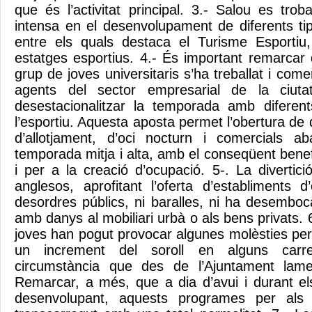
que és l’activitat principal. 3.- Salou es tro
intensa en el desenvolupament de diferents ti
entre els quals destaca el Turisme Esportiu,
estatges esportius. 4.- És important remarcar 
grup de joves universitaris s’ha treballat i comer
agents del sector empresarial de la ciut
desestacionalitzar la temporada amb difere
l’esportiu. Aquesta aposta permet l’obertura de 
d’allotjament, d’oci nocturn i comercials 
temporada mitja i alta, amb el conseqüent benefi
i per a la creació d’ocupació. 5-. La divertic
anglesos, aprofitant l’oferta d’establiments 
desordres públics, ni baralles, ni ha desemboc
amb danys al mobiliari urbà o als bens privats. 
joves han pogut provocar algunes molèsties per
un increment del soroll en alguns carrer
circumstància que des de l’Ajuntament lam
Remarcar, a més, que a dia d’avui i durant e
desenvolupant, aquests programes per als