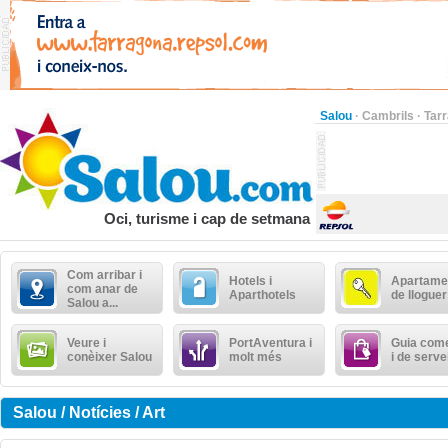
Salou
·
Cambrils
·
Tar
Oci, turisme i cap de setmana
Com arribar i
Hotels i
Apartame
com anar de
Aparthotels
de lloguer
Salou a...
Veure i
PortAventura i
Guia come
conèixer Salou
molt més
i de serve
Salou / Notícies / Art