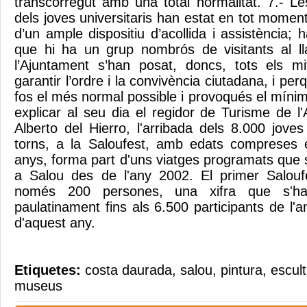
transcorregut amb una total normalitat. 7.- Le
dels joves universitaris han estat en tot moment
d’un ample dispositiu d’acollida i assistència;
que hi ha un grup nombrós de visitants al ll
l’Ajuntament s’han posat, doncs, tots els mi
garantir l’ordre i la convivència ciutadana, i per
fos el més normal possible i provoqués el míni
explicar al seu dia el regidor de Turisme de l
Alberto del Hierro, l'arribada dels 8.000 joves
torns, a la Saloufest, amb edats compreses e
anys, forma part d'uns viatges programats que 
a Salou des de l'any 2002. El primer Salou
només 200 persones, una xifra que s'ha
paulatinament fins als 6.500 participants de l'
d'aquest any.
Etiquetes:
costa daurada
,
salou
,
pintura
,
escul
museus