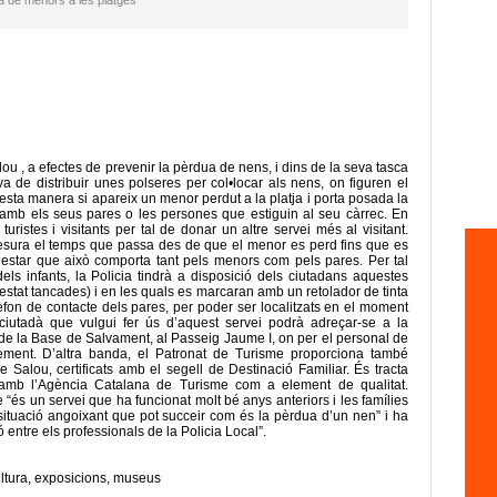
ua de menors a les platges
u , a efectes de prevenir la pèrdua de nens, i dins de la seva tasca
va de distribuir unes polseres per col•locar als nens, on figuren el
esta manera si apareix un menor perdut a la platja i porta posada la
 amb els seus pares o les persones que estiguin al seu càrrec. En
turistes i visitants per tal de donar un altre servei més al visitant.
esura el temps que passa des de que el menor es perd fins que es
alestar que això comporta tant pels menors com pels pares. Per tal
dels infants, la Policia tindrà a disposició dels ciutadans aquestes
stat tancades) i en les quals es marcaran amb un retolador de tinta
èfon de contacte dels pares, per poder ser localitzats en el moment
 ciutadà que vulgui fer ús d’aquest servei podrà adreçar-se a la
 de la Base de Salvament, al Passeig Jaume I, on per el personal de
element. D’altra banda, el Patronat de Turisme proporciona també
e Salou, certificats amb el segell de Destinació Familiar. És tracta
 amb l’Agència Catalana de Turisme com a element de qualitat.
“és un servei que ha funcionat molt bé anys anteriors i les famílies
ituació angoixant que pot succeir com és la pèrdua d’un nen” i ha
ó entre els professionals de la Policia Local”.
ltura
,
exposicions
,
museus