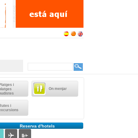
Platges i
On menjar
platges
nudistes
Rutes i
excursions
Reserva d'hotels