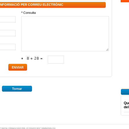
 INFORMACIÓ PER CORREU ELECTRÒNIC
* Consulta
*
Tornar
Què
del