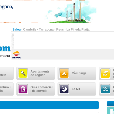
Salou
·
Cambrils
·
Tarragona
·
Reus
·
La Pineda Platja
etmana
i
Apartaments
Càmpings
otels
de lloguer
ntura i
Guia comercial
La Nit
és
i de serveis