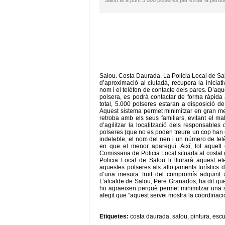
Salou té a punt 5.000 polseres per evitar la pèrd
Salou. Costa Daurada. La Policia Local de Salo
d’aproximació al ciutadà, recupera la iniciati
nom i el telèfon de contacte dels pares. D’aqu
polsera, es podrà contactar de forma ràpida
total, 5.000 polseres estaran a disposició de 
Aquest sistema permet minimitzar en gran m
retroba amb els seus familiars, evitant el m
d’agilitzar la localització dels responsables 
polseres (que no es poden treure un cop han e
indeleble, el nom del nen i un número de tel
en que el menor aparegui. Així, tot aquell
Comissaria de Policia Local situada al costat
Policia Local de Salou li lliurarà aquest 
aquestes polseres als allotjaments turístics d
d’una mesura fruit del compromís adquirit
L’alcalde de Salou, Pere Granados, ha dit que 
ho agraeixen perquè permet minimitzar una s
afegit que “aquest servei mostra la coordinaci
Etiquetes:
costa daurada
,
salou
,
pintura
,
escu