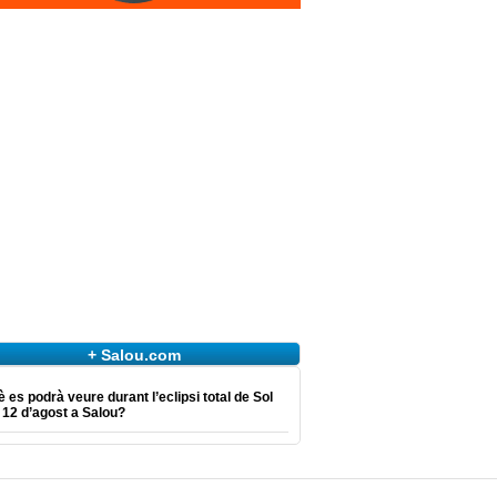
+ Salou.com
 es podrà veure durant l’eclipsi total de Sol
 12 d’agost a Salou?