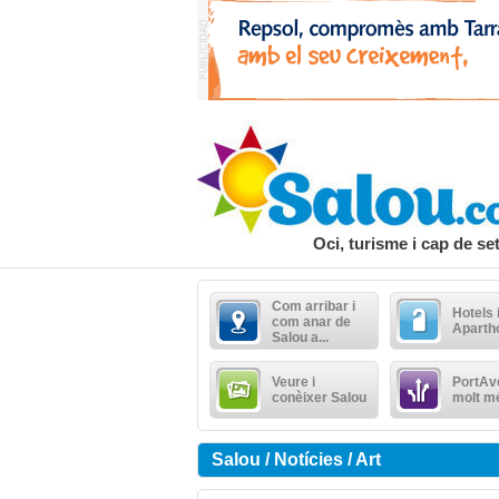
Oci, turisme i cap de s
Com arribar i
Hotels 
com anar de
Aparth
Salou a...
Veure i
PortAve
conèixer Salou
molt m
Salou / Notícies / Art