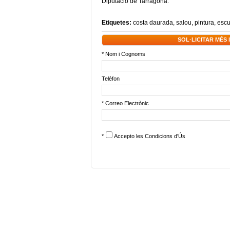
Diputació de Tarragona.
Etiquetes:
costa daurada
,
salou
,
pintura
,
escu
SOL·LICITAR MÉS
* Nom i Cognoms
Telèfon
* Correo Electrònic
*
Accepto les
Condicions d'Ús