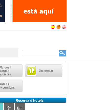
Platges i
On menjar
platges
nudistes
Rutes i
excursions
Reserva d'hotels