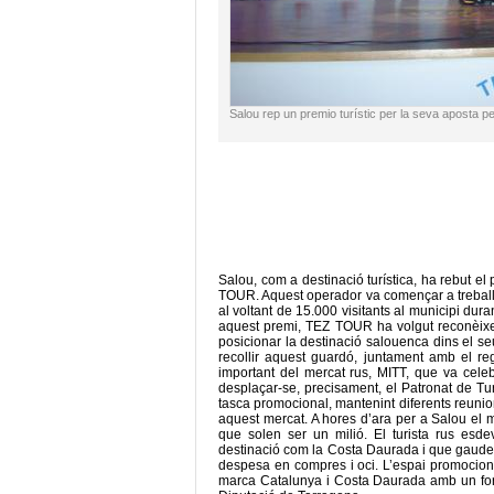
Salou rep un premio turístic per la seva aposta p
Salou, com a destinació turística, ha rebut el
TOUR. Aquest operador va començar a treball
al voltant de 15.000 visitants al municipi du
aquest premi, TEZ TOUR ha volgut reconèixe
posicionar la destinació salouenca dins el s
recollir aquest guardó, juntament amb el reg
important del mercat rus, MITT, que va cele
desplaçar-se, precisament, el Patronat de T
tasca promocional, mantenint diferents reun
aquest mercat. A hores d’ara per a Salou el me
que solen ser un milió. El turista rus esdev
destinació com la Costa Daurada i que gaudeix 
despesa en compres i oci. L’espai promocion
marca Catalunya i Costa Daurada amb un form