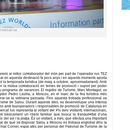
el mercat rus
 premi al millor col•laborador del món per part de l’operador rus TEZ
ar en aquesta destinació fa pocs anys i en aquests moments aporta
rant la temporada turística (de maig a octubre, aproximadament). Amb
r la mútua col•laboració en temes de promoció i suport per poder
eu programa de vacances. El regidor de Turisme, Marc Montagut, va
idor Pedro Lavilla, a Moscou, en el marc de la fira turística més
brar-se la setmana passada. Fins aquesta trobada professional va
urisme de Salou. Durant aquests dies, va desenvolupar una intensa
ions amb touroperadors i responsables de promoció de Catalunya en
rcat rus representa al voltant del 4% dels visitants internacionals,
é bàsicament un client familiar que busca la tranquil•litat d’una
del sol i la platja. És un visitant, a més, que efectua una important
al de què va disposar Salou a Moscou es trobava englobat dins la
at Corner, espai atès per personal del Patronat de Turisme de la