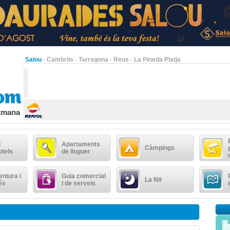
Salou
·
Cambrils
·
Tarragona
·
Reus
·
La Pineda Platja
etmana
i
Apartaments
Càmpings
otels
de lloguer
ntura i
Guia comercial
La Nit
és
i de serveis