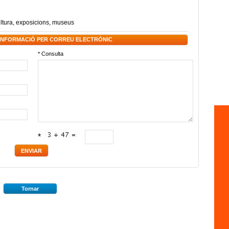
ltura
,
exposicions
,
museus
 INFORMACIÓ PER CORREU ELECTRÒNIC
* Consulta
*
Tornar