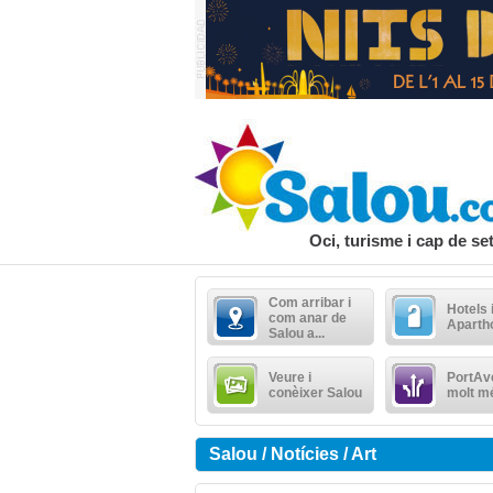
Oci, turisme i cap de s
Com arribar i
Hotels 
com anar de
Aparth
Salou a...
Veure i
PortAve
conèixer Salou
molt m
Salou / Notícies / Art