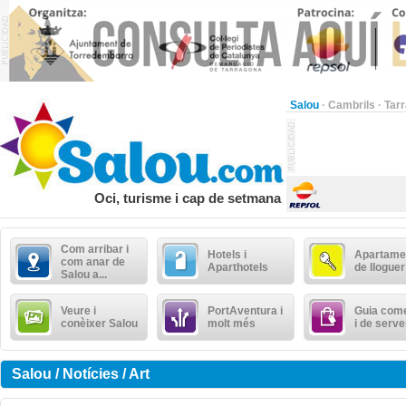
Salou
·
Cambrils
·
Tar
Oci, turisme i cap de setmana
Com arribar i
Hotels i
Apartame
com anar de
Aparthotels
de lloguer
Salou a...
Veure i
PortAventura i
Guia come
conèixer Salou
molt més
i de serve
Salou / Notícies / Art