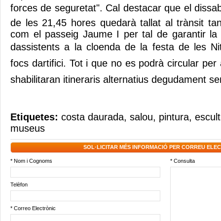
forces de seguretat". Cal destacar que el dissabt
de les 21,45 hores quedarà tallat al trànsit t
com el passeig Jaume I per tal de garantir la 
dassistents a la cloenda de la festa de les 
focs dartifici. Tot i que no es podrà circular p
shabilitaran itineraris alternatius degudament se
Etiquetes:
costa daurada
,
salou
,
pintura
,
escul
museus
SOL·LICITAR MÉS INFORMACIÓ PER CORREU ELE
* Nom i Cognoms
* Consulta
Telèfon
* Correo Electrònic