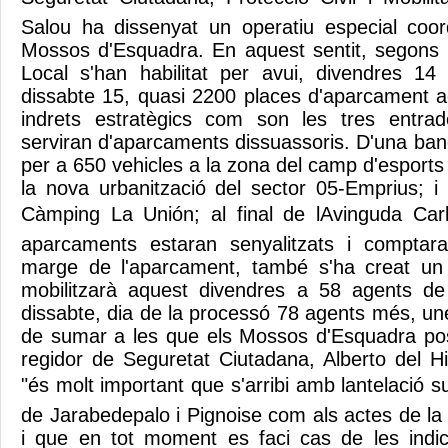
Salou ha dissenyat un operatiu especial coo
Mossos d'Esquadra. En aquest sentit, segons h
Local s'han habilitat per avui, divendres 14
dissabte 15, quasi 2200 places d'aparcament a
indrets estratègics com son les tres entra
serviran d'aparcaments dissuassoris. D'una ban
per a 650 vehicles a la zona del camp d'esport
la nova urbanització del sector 05-Emprius; 
Càmping La Unión; al final de lAvinguda Car
aparcaments estaran senyalitzats i comptara
marge de l'aparcament, també s'ha creat un o
mobilitzarà aquest divendres a 58 agents de 
dissabte, dia de la processó 78 agents més, un
de sumar a les que els Mossos d'Esquadra pos
regidor de Seguretat Ciutadana, Alberto del 
"és molt important que s'arribi amb lantelació su
de Jarabedepalo i Pignoise com als actes de la
i que en tot moment es faci cas de les indic