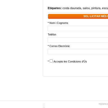
Etiquetes:
costa daurada
,
salou
,
pintura
,
escu
SOL·LICITAR MÉS
* Nom i Cognoms
Telèfon
* Correo Electrònic
*
Accepto les
Condicions d'Ús