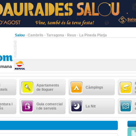
Salou
·
Cambrils
·
Tarragona
·
Reus
·
La Pineda Platja
etmana
i
Apartaments
Càmpings
otels
de lloguer
ntura i
Guia comercial
La Nit
és
i de serveis