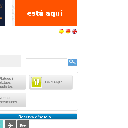
Platges i
On menjar
platges
nudistes
Rutes i
excursions
Reserva d'hotels