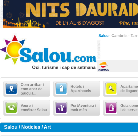
Salou
·
Cambrils
·
Tar
Oci, turisme i cap de setmana
Com arribar i
Hotels i
Apartame
com anar de
Aparthotels
de lloguer
Salou a...
Veure i
PortAventura i
Guia come
conèixer Salou
molt més
i de serve
Salou / Notícies / Art