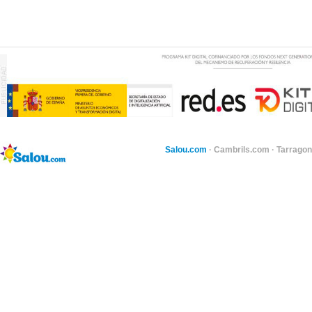
Salou.com
·
Cambrils.com
·
Tarragon