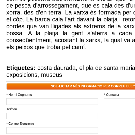
de pesca d’arrossegament, que es cala des d’un
xorra, des d’en terra. La xarxa és formada per
el cóp. La barca cala l’art davant la platja i reto
cordes que van lligades als extrems de la xa
bossa. A la platja la gent s’aferra a cada
conseqüentment, acostant la xarxa, la qual va at
els peixos que troba pel camí.
Etiquetes:
costa daurada
,
el pla de santa mari
exposicions
,
museus
SOL·LICITAR MÉS INFORMACIÓ PER CORREU ELE
* Nom i Cognoms
* Consulta
Telèfon
* Correo Electrònic