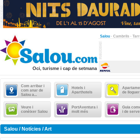
Salou
·
Cambrils
·
Tar
Oci, turisme i cap de setmana
Com arribar i
Hotels i
Apartame
com anar de
Aparthotels
de lloguer
Salou a...
Veure i
PortAventura i
Guia come
conèixer Salou
molt més
i de serve
Salou / Notícies / Art