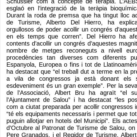
Schüssler com a concepte de teràpia. L’AEB
esglaó en l’integració de la teràpia bioquími
Durant la roda de premsa que ha tingut lloc aq
de Turisme, Alberto Del Hierro, ha expli
orgullosos de poder acollir un congrés d’aque
en els temps que corren”. Del Hierro ha af
contents d’acollir un congrés d’aquestes magni
nombre de metges reconeguts a nivell eur
procedències tan diverses com diferents pu
Espanyola, Europea o fins i tot de Llatinoamèr
ha destacat que “el treball dut a terme en la 
a vila de congressos ja està donant els s
esdeveniment és un gran exemple”. Per la seva 
de l’Associació, Albert Bru ha agraït “el su
l’Ajuntament de Salou” i ha destacat “les poss
com a ciutat preparada per acollir congressos 
“té els equipaments necessaris i permet que tot
puguin allotjar en hotels del Municipi”. Els act
d’Octubre al Patronat de Turisme de Salou, on l
Pere Granados, i el Regidor de Turisme, Albert