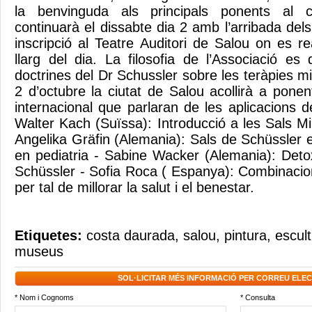
la benvinguda als principals ponents al 
continuarà el dissabte dia 2 amb l’arribada dels 
inscripció al Teatre Auditori de Salou on es re
llarg del dia. La filosofia de l’Associació es
doctrines del Dr Schussler sobre les teràpies min
2 d’octubre la ciutat de Salou acollirà a pone
internacional que parlaran de les aplicacions d
Walter Kach (Suïssa): Introducció a les Sals M
Angelika Gräfin (Alemania): Sals de Schüssler 
en pediatria - Sabine Wacker (Alemania): Deto
Schüssler - Sofia Roca ( Espanya): Combinaci
per tal de millorar la salut i el benestar.
Etiquetes:
costa daurada
,
salou
,
pintura
,
escul
museus
SOL·LICITAR MÉS INFORMACIÓ PER CORREU ELE
* Nom i Cognoms
* Consulta