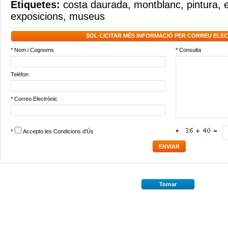
Etiquetes:
costa daurada
,
montblanc
,
pintura
,
exposicions
,
museus
SOL·LICITAR MÉS INFORMACIÓ PER CORREU ELE
* Nom i Cognoms
* Consulta
Telèfon
* Correo Electrònic
*
Accepto les
Condicions d'Ús
*
Tornar