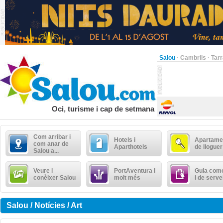
Salou
·
Cambrils
·
Tar
Oci, turisme i cap de setmana
Com arribar i
Hotels i
Apartame
com anar de
Aparthotels
de lloguer
Salou a...
Veure i
PortAventura i
Guia come
conèixer Salou
molt més
i de serve
Salou / Notícies / Art