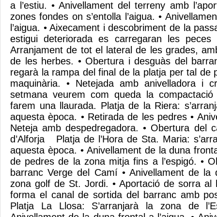
a l’estiu. • Anivellament del terreny amb l’apo
zones fondes on s’entolla l’aigua. • Anivellamen
l’aigua. • Aixecament i descobriment de la pass
estigui deteriorada es carregaran les pece
Arranjament de tot el lateral de les grades, am
de les herbes. • Obertura i desguàs del barra
regarà la rampa del final de la platja per tal de
maquinària. • Netejada amb anivelladora i cr
setmana veurem com queda la compactació de
farem una llaurada. Platja de la Riera: s’arra
aquesta època. • Retirada de les pedres • Aniv
Neteja amb despedregadora. • Obertura del ca
d’Alforja Platja de l’Hora de Sta. Maria: s’ar
aquesta època. • Anivellament de la duna frontal
de pedres de la zona mitja fins a l’espigó. • 
barranc Verge del Camí • Anivellament de la d
zona golf de St. Jordi. • Aportació de sorra al 
forma el canal de sortida del barranc amb po
Platja La Llosa: S’arranjarà la zona de l’Es