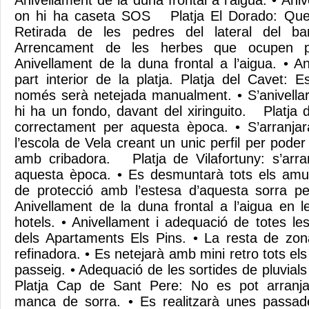
Anivellament de la duna frontal a l’aigua. • Aniv
on hi ha caseta SOS Platja El Dorado: Qued
Retirada de les pedres del lateral del b
Arrencament de les herbes que ocupen pa
Anivellament de la duna frontal a l’aigua. • A
part interior de la platja. Platja del Cavet:
només serà netejada manualment. • S’anivella
hi ha un fondo, davant del xiringuito. Platja de
correctament per aquesta època. • S’arranja
l’escola de Vela creant un unic perfil per poder
amb cribadora. Platja de Vilafortuny: s’arra
aquesta època. • Es desmuntarà tots els am
de protecció amb l’estesa d’aquesta sorra pe
Anivellament de la duna frontal a l’aigua en 
hotels. • Anivellament i adequació de totes le
dels Apartaments Els Pins. • La resta de z
refinadora. • Es netejarà amb mini retro tots els
passeig. • Adequació de les sortides de pluvials
Platja Cap de Sant Pere: No es pot arranj
manca de sorra. • Es realitzarà unes passad