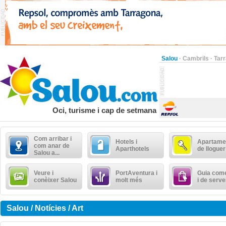
Salou
·
Cambrils
·
Tar
Oci, turisme i cap de setmana
Com arribar i
Hotels i
Apartame
com anar de
Aparthotels
de lloguer
Salou a...
Veure i
PortAventura i
Guia come
conèixer Salou
molt més
i de serve
Salou / Notícies / Art