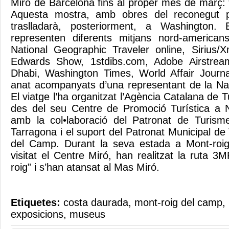
Miró de Barcelona fins al proper mes de març: “
Aquesta mostra, amb obres del reconegut p
traslladarà, posteriorment, a Washington. 
representen diferents mitjans nord-america
National Geographic Traveler online, Siriu
Edwards Show, 1stdibs.com, Adobe Airstrea
Dhabi, Washington Times, World Affair Journal
anat acompanyats d’una representant de la Nati
El viatge l’ha organitzat l’Agència Catalana de
des del seu Centre de Promoció Turística a 
amb la col•laboració del Patronat de Turism
Tarragona i el suport del Patronat Municipal d
del Camp. Durant la seva estada a Mont-roig,
visitat el Centre Miró, han realitzat la ruta 3
roig” i s’han atansat al Mas Miró.
Etiquetes:
costa daurada
,
mont-roig del camp
,
exposicions
,
museus