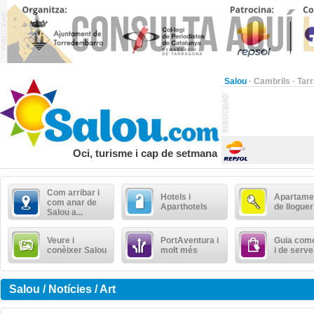
Salou
·
Cambrils
·
Tar
Oci, turisme i cap de setmana
Com arribar i
Hotels i
Apartame
com anar de
Aparthotels
de lloguer
Salou a...
Veure i
PortAventura i
Guia come
conèixer Salou
molt més
i de serve
Salou / Notícies / Art