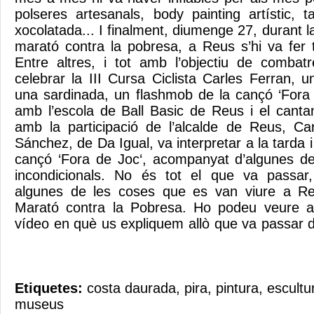
polseres artesanals, body painting artístic, 
xocolatada... I finalment, diumenge 27, durant la
marató contra la pobresa, a Reus s’hi va fer
Entre altres, i tot amb l’objectiu de combat
celebrar la III Cursa Ciclista Carles Ferran, 
una sardinada, un flashmob de la cançó ‘Fora
amb l’escola de Ball Basic de Reus i el cant
amb la participació de l’alcalde de Reus, Ca
Sánchez, de Da Igual, va interpretar a la tarda i
cançó ‘Fora de Joc‘, acompanyat d’algunes d
incondicionals. No és tot el que va passar
algunes de les coses que es van viure a R
Marató contra la Pobresa. Ho podeu veure a
vídeo en què us expliquem allò que va passar d
Etiquetes:
costa daurada
,
pira
,
pintura
,
escultu
museus