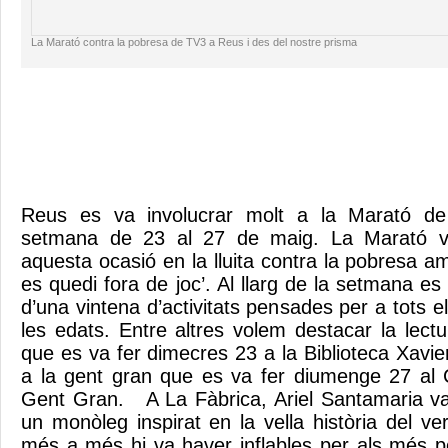
La Marató contra la pobresa de TV3 a Reus i des del nostre prisma
Reus es va involucrar molt a la Marató de
setmana de 23 al 27 de maig. La Marató v
aquesta ocasió en la lluita contra la pobresa 
es quedi fora de joc’. Al llarg de la setmana 
d’una vintena d’activitats pensades per a tots el
les edats. Entre altres volem destacar la lectu
que es va fer dimecres 23 a la Biblioteca Xavie
a la gent gran que es va fer diumenge 27 al 
Gent Gran. A La Fàbrica, Ariel Santamaria va 
un monòleg inspirat en la vella història del v
més a més hi va haver inflables per als més pe