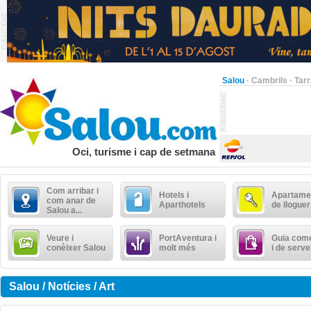
Salou
·
Cambrils
·
Tar
Oci, turisme i cap de setmana
Com arribar i
Hotels i
Apartame
com anar de
Aparthotels
de lloguer
Salou a...
Veure i
PortAventura i
Guia come
conèixer Salou
molt més
i de serve
Salou / Notícies / Art