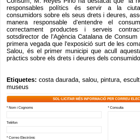
Consum, M. Reyes Pino ha destacat que “la no
responsables polítics és servir a la ciuta
consumidors sobre els seus drets i deures, ass
manera responsable d'entendre el consum
correctament productes i serveis contract
sotsdirector de l’Agència Catalana de Consum 
primera vegada que l’exposició surt de les com
Salou, és el primer municipi que acull aques
pràctics sobre els drets i deures dels consumido
Etiquetes:
costa daurada
,
salou
,
pintura
,
escul
museus
SOL·LICITAR MÉS INFORMACIÓ PER CORREU ELE
* Nom i Cognoms
* Consulta
Telèfon
* Correo Electrònic