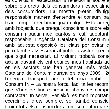
es convida a l’espectador a reflexionar sobre 
sobre els drets dels consumidors i especialm
dels consumidors. La mostra pretén divul
responsable manera d’entendre el consum ba
triar, complir i reclamar quan calgui. Està adre
amb l’objectiu que prengui consciència sobre el
consum i pugui modificar-los si cal, adoptant 
responsable. L’Agència Catalana del Consum 
amb aquesta exposició les claus per evitar c
però també assessorar al públic assistent per 
que sigui necessari. El visitant trobarà con
actuar davant els entrebancs més habituals q
en els sectors que han generat més recla
Catalana de Consum durant els anys 2009 i 2
l’energia, transport aeri i telefonia mòbil i 
Consum IN – La nostra força” facilita les reco
que s’han de tindre present abans de compr
contractar un servei. Per això, es molt importan
exercir els drets sempre; ser també consci
tenim tots els consumidors com són: informar-se 