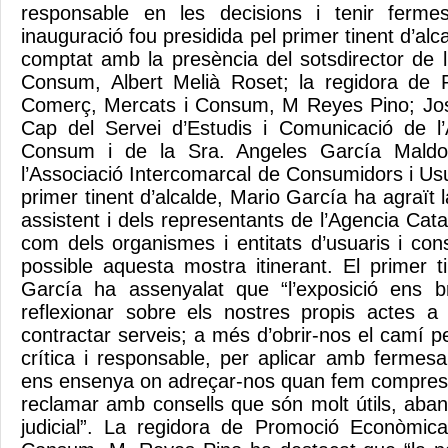
responsable en les decisions i tenir ferme
inauguració fou presidida pel primer tinent d’alc
comptat amb la presència del sotsdirector de 
Consum, Albert Melià Roset; la regidora de
Comerç, Mercats i Consum, M Reyes Pino; Jose
Cap del Servei d’Estudis i Comunicació de l
Consum i de la Sra. Angeles García Maldo
l’Associació Intercomarcal de Consumidors i Us
primer tinent d’alcalde, Mario García ha agraït l
assistent i dels representants de l’Agencia Ca
com dels organismes i entitats d’usuaris i co
possible aquesta mostra itinerant. El primer t
García ha assenyalat que “l’exposició ens br
reflexionar sobre els nostres propis actes a
contractar serveis; a més d’obrir-nos el camí pe
crítica i responsable, per aplicar amb fermesa
ens ensenya on adreçar-nos quan fem compres 
reclamar amb consells que són molt útils, aban
judicial”. La regidora de Promoció Econòmic