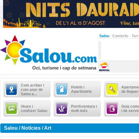
Salou
·
Cambrils
·
Tar
Oci, turisme i cap de setmana
Com arribar i
Hotels i
Apartame
com anar de
Aparthotels
de lloguer
Salou a...
Veure i
PortAventura i
Guia come
conèixer Salou
molt més
i de serve
Salou / Notícies / Art