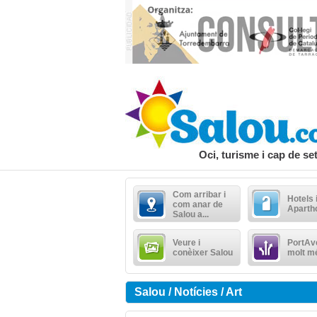
Oci, turisme i cap de s
Com arribar i
Hotels 
com anar de
Aparth
Salou a...
Veure i
PortAve
conèixer Salou
molt m
Salou / Notícies / Art