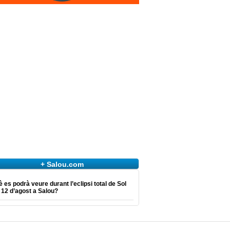
+ Salou.com
 es podrà veure durant l’eclipsi total de Sol
 12 d’agost a Salou?