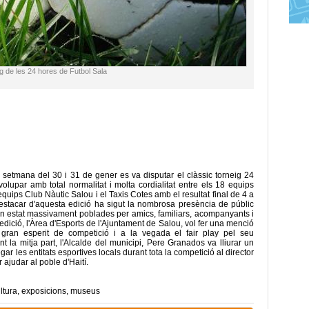
ig de les 24 hores de Futbol Sala
setmana del 30 i 31 de gener es va disputar el clàssic torneig 24
olupar amb total normalitat i molta cordialitat entre els 18 equips
 equips Club Nàutic Salou i el Taxis Cotes amb el resultat final de 4 a
estacar d'aquesta edició ha sigut la nombrosa presència de públic
n estat massivament poblades per amics, familiars, acompanyants i
dició, l'Àrea d'Esports de l'Ajuntament de Salou, vol fer una menció
 gran esperit de competició i a la vegada el fair play pel seu
 la mitja part, l'Alcalde del municipi, Pere Granados va lliurar un
ar les entitats esportives locals durant tota la competició al director
 ajudar al poble d'Haití.
ltura
,
exposicions
,
museus