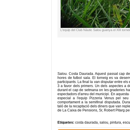
L'equip del Club Nàutic Salou guanya el XIII torne
Salou. Costa Daurada. Aquest passat cap de 
hores de futbol sala. El torneig es va desenv
participants. La final la van disputar entre els
3 a favor dels primers. Un dels aspectes a d
durant el cap de setmana on les graderies ha
espectadors d'arreu del municipi. En aquesta e
especial a l'equip Pizzeria Venus pel seu
comportament a la semifinal disputada. Durant
taló de la recaptació dels diners que van repleg
de La Caixa de Pensions, Sr, Robert Pitarg per
Etiquetes:
costa daurada
,
salou
,
pintura
,
escu