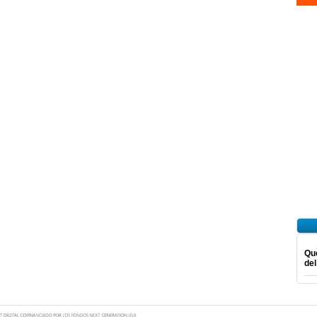
Què
del