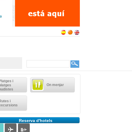
Platges i
On menjar
platges
nudistes
Rutes i
excursions
Reserva d'hotels