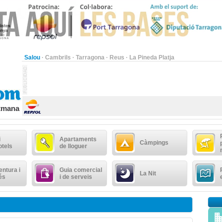
Salou
·
Cambrils
·
Tarragona
·
Reus
·
La Pineda Platja
etmana
i
Apartaments
Càmpings
otels
de lloguer
ntura i
Guia comercial
La Nit
és
i de serveis