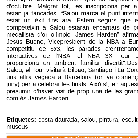
d’octubre. Malgrat tot, les inscripcions per a
estan ja tancades. “Salou marca el punt inter
estat un èxit fins ara. Estem segurs que e
competeixin a Salou estaran encantats de p
medallista d'or olímpic, James Harden” afirm
Jesús Bueno, Vicepresident de la NBA a Eur
competitiu de 3x3, les parades d'entrename
interactives de l'NBA, el NBA 3X Tour 
proporciona un ambient familiar divertit".D
Salou, el Tour visitarà Bilbao, Santiago i La Co
una altra vegada a Barcelona (on va començ
juny) per a celebrar les finals. Això sí, en aque
presumir d’haver vist de prop una de les gran
com és James Harden.
Etiquetes:
costa daurada
,
salou
,
pintura
,
escul
museus