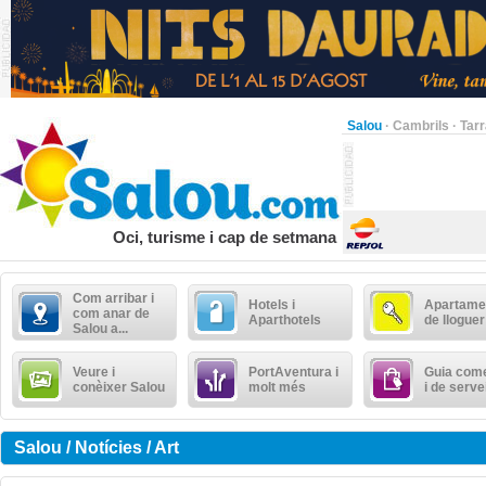
Salou
·
Cambrils
·
Tar
Oci, turisme i cap de setmana
Com arribar i
Hotels i
Apartame
com anar de
Aparthotels
de lloguer
Salou a...
Veure i
PortAventura i
Guia come
conèixer Salou
molt més
i de serve
Salou / Notícies / Art