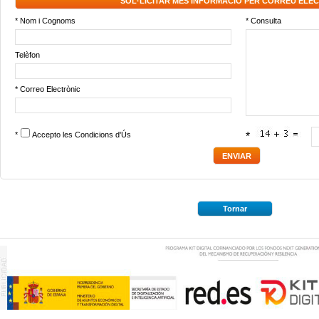
SOL·LICITAR MÉS INFORMACIÓ PER CORREU ELE
* Nom i Cognoms
* Consulta
Telèfon
* Correo Electrònic
*
Accepto les
Condicions d'Ús
*
Tornar