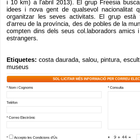
i 10 km) a l'abril 2013). El grup Freesia bus
idees i nova gent de qualsevol nacionalitat 
organitzar les seves activitats. El grup est
d'arreu de la província, des de pobles de la munt
compten dins dels seus col.laboradors amics 
estrangers.
Etiquetes:
costa daurada
,
salou
,
pintura
,
escul
museus
SOL·LICITAR MÉS INFORMACIÓ PER CORREU ELE
* Nom i Cognoms
* Consulta
Telèfon
* Correo Electrònic
*
Accepto les
Condicions d'Ús
*