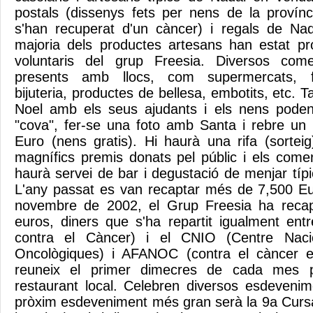
postals (dissenys fets per nens de la provín
s'han recuperat d'un càncer) i regals de Nad
majoria dels productes artesans han estat p
voluntaris del grup Freesia. Diversos come
presents amb llocs, com supermercats, flor
bijuteria, productes de bellesa, embotits, etc. 
Noel amb els seus ajudants i els nens poden
"cova", fer-se una foto amb Santa i rebre un 
Euro (nens gratis). Hi haurà una rifa (sorte
magnífics premis donats pel públic i els come
haurà servei de bar i degustació de menjar típ
L'any passat es van recaptar més de 7,500 Eu
novembre de 2002, el Grup Freesia ha reca
euros, diners que s'ha repartit igualment ent
contra el Càncer) i el CNIO (Centre Nacion
Oncològiques) i AFANOC (contra el càncer e
reuneix el primer dimecres de cada mes 
restaurant local. Celebren diversos esdevenime
pròxim esdeveniment més gran serà la 9a Curs