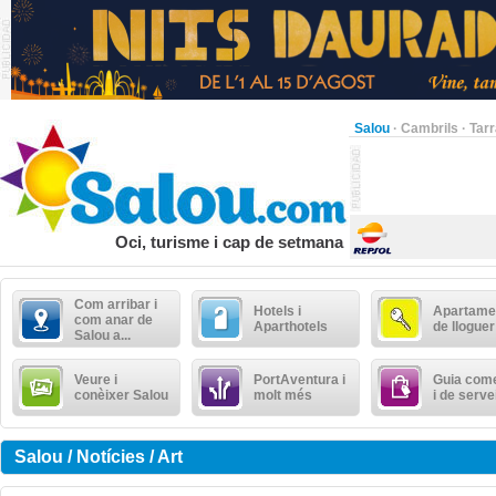
Salou
·
Cambrils
·
Tar
Oci, turisme i cap de setmana
Com arribar i
Hotels i
Apartame
com anar de
Aparthotels
de lloguer
Salou a...
Veure i
PortAventura i
Guia come
conèixer Salou
molt més
i de serve
Salou / Notícies / Art