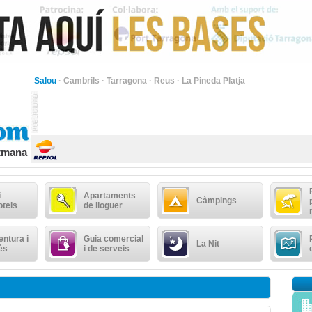
Salou
·
Cambrils
·
Tarragona
·
Reus
·
La Pineda Platja
etmana
i
Apartaments
Càmpings
otels
de lloguer
ntura i
Guia comercial
La Nit
és
i de serveis