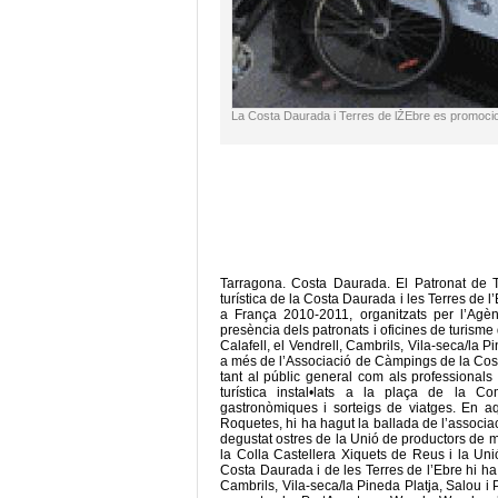
La Costa Daurada i Terres de lŽEbre es promocio
Tarragona. Costa Daurada. El Patronat de T
turística de la Costa Daurada i les Terres de 
a França 2010-2011, organitzats per l’Ag
presència dels patronats i oficines de turisme
Calafell, el Vendrell, Cambrils, Vila-seca/la 
a més de l’Associació de Càmpings de la Cost
tant al públic general com als professionals d
turística instal•lats a la plaça de la Co
gastronòmiques i sorteigs de viatges. En aqu
Roquetes, hi ha hagut la ballada de l’associa
degustat ostres de la Unió de productors de mo
la Colla Castellera Xiquets de Reus i la Un
Costa Daurada i de les Terres de l’Ebre hi ha
Cambrils, Vila-seca/la Pineda Platja, Salou i P