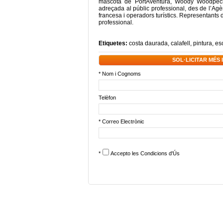
mascota de PortAventura, Woody Woodpecker,
adreçada al públic professional, des de l’A
francesa i operadors turístics. Representants 
professional.
Etiquetes:
costa daurada
,
calafell
,
pintura
,
es
SOL·LICITAR MÉS
* Nom i Cognoms
Telèfon
* Correo Electrònic
*
Accepto les
Condicions d'Ús