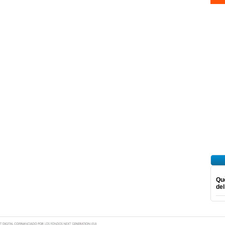
Què
del