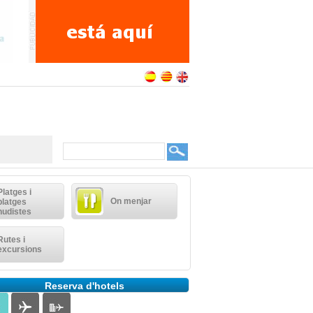
Platges i
On menjar
platges
nudistes
Rutes i
excursions
Reserva d'hotels