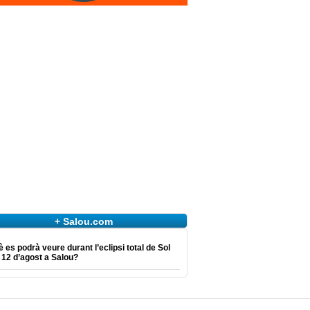
+ Salou.com
 es podrà veure durant l’eclipsi total de Sol
 12 d’agost a Salou?