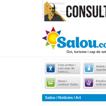
Oci, turisme i cap de s
Com arribar i
Hotels 
com anar de
Aparth
Salou a...
Veure i
PortAve
conèixer Salou
molt m
Salou / Notícies / Art