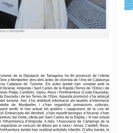
nen a Montpellier
urisme de la Diputació de Tarragona ha fet promoció de l’oferta
l’Ebre a Montpeller, dins dels actes de cloenda de l’Any de Catalunya
ència Catalana de Turisme. Els actes també han comptat amb la
 d’Alcanar, Amposta i Sant Carles de la Ràpita (Terres de l’Ebre) i de
Pineda Platja, Cambrils, Salou, Reus i PortAventura (Costa Daurada),
a Daurada i de les Terres de l’Ebre. Aquesta promoció s’ha adreçat
el turisme. Així, s’ha distribuït informació als taulells d’informació
médie de Montpeller, i s’han organitzat animacions culturals,
est sentit, hi han actuat els grallers i capgrossos de la Lira de
ció Embarcada del Vendrell, s’han repartit taronges d’Alcanar, s’han
l•lusc del Delta, oferta per Sant Carles de la Ràpita, i hi han actuat
ió Filharmònica d’Amposta. A més, l’Associació de Càmpings de la
 organitzat un concurs de dibuix per a nens i nenes. Calafell, Reus,
ortAventura també han realitzat activitats infantils. D’altra banda, la