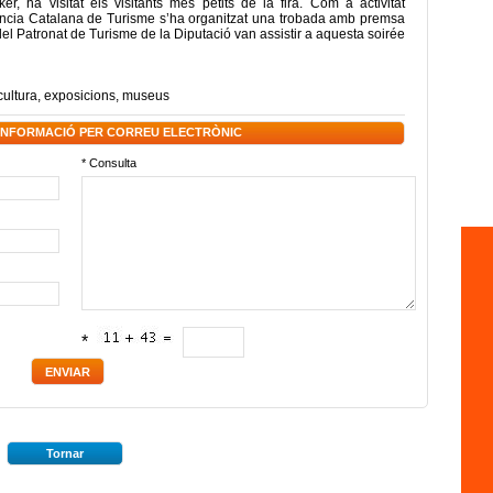
 ha visitat els visitants més petits de la fira. Com a activitat
gència Catalana de Turisme s’ha organitzat una trobada amb premsa
del Patronat de Turisme de la Diputació van assistir a aquesta soirée
cultura
,
exposicions
,
museus
 INFORMACIÓ PER CORREU ELECTRÒNIC
* Consulta
*
Tornar