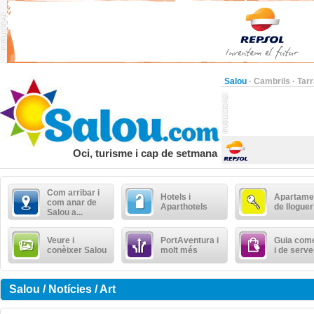
Salou
·
Cambrils
·
Tar
Oci, turisme i cap de setmana
Com arribar i
Hotels i
Apartame
com anar de
Aparthotels
de lloguer
Salou a...
Veure i
PortAventura i
Guia come
conèixer Salou
molt més
i de serve
Salou / Notícies / Art