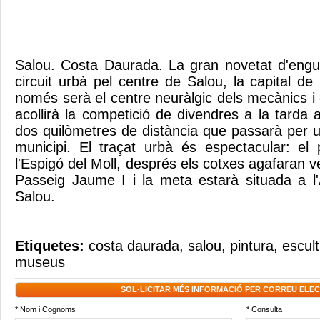
Salou. Costa Daurada. La gran novetat d'engu
circuit urbà pel centre de Salou, la capital d
només serà el centre neuràlgic dels mecànics i
acollirà la competició de divendres a la tarda
dos quilòmetres de distància que passarà per u
municipi. El traçat urbà és espectacular: el
l'Espigó del Moll, després els cotxes agafaran ve
Passeig Jaume I i la meta estarà situada a l
Salou.
Etiquetes:
costa daurada
,
salou
,
pintura
,
escul
museus
SOL·LICITAR MÉS INFORMACIÓ PER CORREU ELE
* Nom i Cognoms
* Consulta