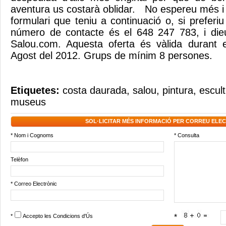
aventura us costarà oblidar. No espereu més i 
formulari que teniu a continuació o, si preferiu 
número de contacte és el 648 247 783, i di
Salou.com. Aquesta oferta és vàlida durant e
Agost del 2012. Grups de mínim 8 persones.
Etiquetes:
costa daurada
,
salou
,
pintura
,
escul
museus
SOL·LICITAR MÉS INFORMACIÓ PER CORREU ELE
* Nom i Cognoms
* Consulta
Telèfon
* Correo Electrònic
*
Accepto les
Condicions d'Ús
*