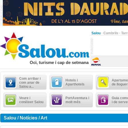
Salou
·
Cambrils
·
Tar
Oci, turisme i cap de setmana
Com arribar i
Hotels i
Apartame
com anar de
Aparthotels
de lloguer
Salou a...
Veure i
PortAventura i
Guia come
conèixer Salou
molt més
i de serve
Salou / Notícies / Art