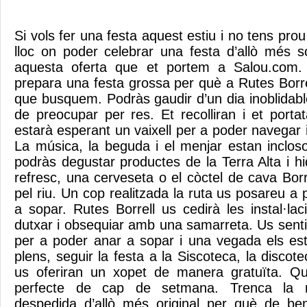
Si vols fer una festa aquest estiu i no tens pro
lloc on poder celebrar una festa d’allò més s
aquesta oferta que et portem a Salou.com. 
prepara una festa grossa per què a Rutes Borre
que busquem. Podràs gaudir d’un dia inoblidabl
de preocupar per res. Et recolliran i et porta
estarà esperant un vaixell per a poder navegar
La música, la beguda i el menjar estan incloso
podràs degustar productes de la Terra Alta i h
refresc, una cerveseta o el còctel de cava Bor
pel riu. Un cop realitzada la ruta us posareu a
a sopar. Rutes Borrell us cedirà les instal·la
dutxar i obsequiar amb una samarreta. Us senti
per a poder anar a sopar i una vegada els es
plens, seguir la festa a la Siscoteca, la discot
us oferiran un xopet de manera gratuïta. Q
perfecte de cap de setmana. Trenca la r
despedida d’allò més original per què de b