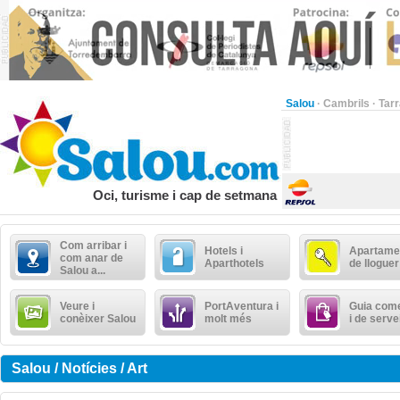
Salou
·
Cambrils
·
Tar
Oci, turisme i cap de setmana
Com arribar i
Hotels i
Apartame
com anar de
Aparthotels
de lloguer
Salou a...
Veure i
PortAventura i
Guia come
conèixer Salou
molt més
i de serve
Salou / Notícies / Art