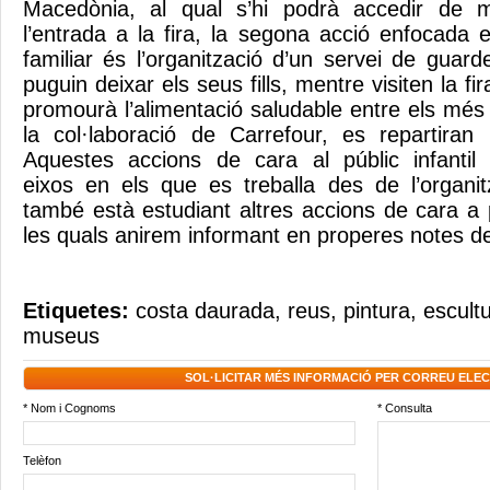
Macedònia, al qual s’hi podrà accedir de 
l’entrada a la fira, la segona acció enfocada 
familiar és l’organització d’un servei de guar
puguin deixar els seus fills, mentre visiten la f
promourà l’alimentació saludable entre els més p
la col·laboració de Carrefour, es repartiran
Aquestes accions de cara al públic infanti
eixos en els que es treballa des de l’organit
també està estudiant altres accions de cara a 
les quals anirem informant en properes notes d
Etiquetes:
costa daurada
,
reus
,
pintura
,
escult
museus
SOL·LICITAR MÉS INFORMACIÓ PER CORREU ELE
* Nom i Cognoms
* Consulta
Telèfon