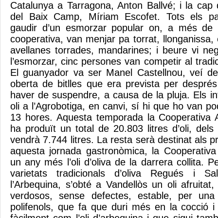
Catalunya a Tarragona, Anton Ballvé; i la cap 
del Baix Camp, Míriam Escofet. Tots els pa
gaudir d’un esmorzar popular on, a més de ta
cooperativa, van menjar pa torrat, llonganissa
avellanes torrades, mandarines; i beure vi ne
l’esmorzar, cinc persones van competir al tradici
El guanyador va ser Manel Castellnou, veí de
oberta de bitlles que era prevista per despré
haver de suspendre, a causa de la pluja. Els i
oli a l’Agrobotiga, en canvi, sí hi que ho van po
13 hores. Aquesta temporada la Cooperativa A
ha produït un total de 20.803 litres d’oli, dels
vendrà 7.744 litres. La resta serà destinat als 
aquesta jornada gastronòmica, la Cooperativa
un any més l’oli d’oliva de la darrera collita. P
varietats tradicionals d’oliva Regués i 
l’Arbequina, s’obté a Vandellòs un oli afruitat
verdosos, sense defectes, estable, per una
polifenols, que fa que duri més en la cocció i