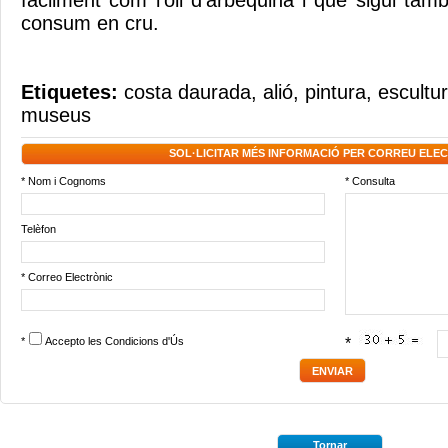
fàcilment com l’oli d’arbequina i que sigui ta
consum en cru.
Etiquetes:
costa daurada
,
alió
,
pintura
,
escultu
museus
SOL·LICITAR MÉS INFORMACIÓ PER CORREU ELE
* Nom i Cognoms
* Consulta
Telèfon
* Correo Electrònic
*
Accepto les
Condicions d'Ús
*
Tornar