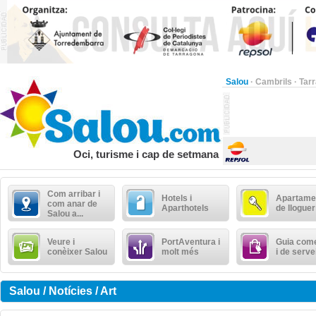
Salou
·
Cambrils
·
Tar
Oci, turisme i cap de setmana
Com arribar i
Hotels i
Apartame
com anar de
Aparthotels
de lloguer
Salou a...
Veure i
PortAventura i
Guia come
conèixer Salou
molt més
i de serve
Salou / Notícies / Art